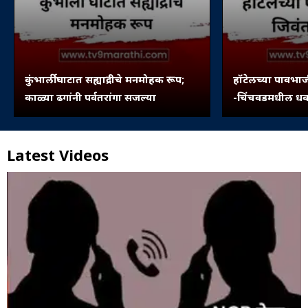
कुंभार्ली घाटात सह्याद्रीचे मनमोहक रूप;
हॉटेलच्या पावभाज
काळ्या ढगांनी पर्वतरांगा सजल्या
-चिंचवडमधील धक्
Latest Videos