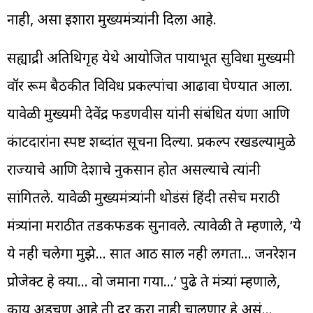
नाही, असा इशारा मुख्यमंत्र्यांनी दिला आहे.
सह्याद्री अतिथिगृह येथे आयोजित पायाभूत सुविधा मुख्यमंत्री
वॉर रूम बैठकीत विविध प्रकल्पांचा आढावा घेण्यात आला.
यावेळी मुख्यमंत्री देवेंद्र फडणवीस यांनी संबंधित यंत्रणा आणि
कंत्राटदारांना स्पष्ट शब्दांत सूचना दिल्या. प्रकल्प रखडल्यामुळे
राज्याचे आणि देशाचे नुकसान होत असल्याचे त्यांनी
सांगितले. यावेळी मुख्यमंत्र्यांनी थोडंसं हिंदी तसेच मराठी
मंत्र्यांना मराठीत तडकफडक सुनावले. त्यावेळी ते म्हणाले, ‘ये
ये नही चलेगा मुझे… सात आठ साल नही लगता… जनरेशन
प्रोजेक्ट हे क्या… वो जमाना गया…’ पुढे ते मंत्र्यां म्हणाले,
काय अडचण आहे ती दुर करा नाही चालणार हे असं…