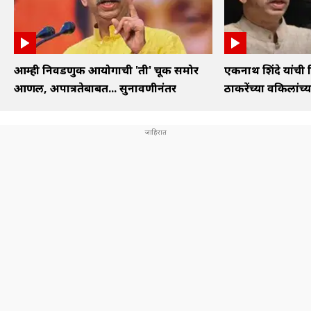
आम्ही निवडणुक आयोगाची 'ती' चूक समोर
एकनाथ शिंदे यांची 
आणली, अपात्रतेबाबत... सुनावणीनंतर
ठाकरेंच्या वकिलांच्या