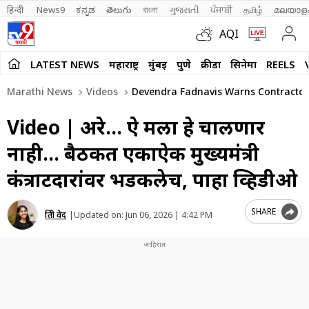
हिन्दी 
News9
ಕನ್ನಡ
తెలుగు
বাংলা
ગુજરાતી
ਪੰਜਾਬੀ
தமிழ்
മലയാള
AQI
LATEST NEWS
महाराष्ट्र
मुंबई
पुणे
क्रीडा
सिनेमा
REELS
Marathi News
Videos
Devendra Fadnavis Warns Contractors 
Video | अरे… ऐ मला हे चालणार
नाही… बैठकीत एकाऐकी मुख्यमंत्री
कंत्राटदारांवर भडकलेच, पाहा व्हिडीओ
SHARE
प्रिती वेद
|
Updated on:
Jun 06, 2026 | 4:42 PM