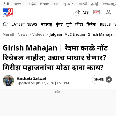
हिन्दी 
News9
ಕನ್ನಡ
తెలుగు
বাংলা
ગુજરાતી
ਪੰਜਾਬੀ
தமிழ்
മലയാള
AQI
LATEST NEWS
महाराष्ट्र
मुंबई
पुणे
क्रीडा
सिनेमा
REELS
Marathi News
Videos
Jalgaon MLC Election Girish Mahaja
Girish Mahajan | रेश्मा काळे नॉट
रिचेबल नाहीत; उद्याच माघार घेणार?
गिरीश महाजनांचा मोठा दावा काय?
Harshada Gaikwad
|
SHARE
Updated on:
Jun 12, 2026 | 6:25 PM