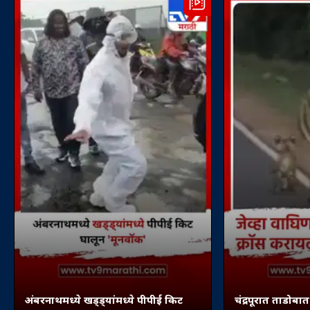
अंबरनाथमध्ये खड्ड्यांमध्ये पीपीई किट
चंद्रपूरात ताडोबा