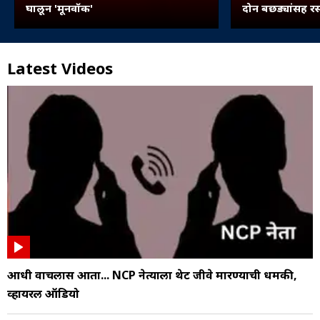
घालून 'मूनवॉक'
दोन बछड्यांसह र
Latest Videos
आधी वाचलास आता... NCP नेत्याला थेट जीवे मारण्याची धमकी,
व्हायरल ऑडियो