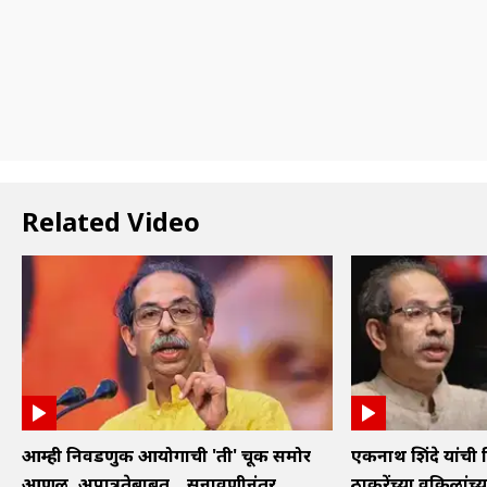
Related Video
आम्ही निवडणुक आयोगाची 'ती' चूक समोर
एकनाथ शिंदे यांची 
आणली, अपात्रतेबाबत... सुनावणीनंतर
ठाकरेंच्या वकिलांच्या