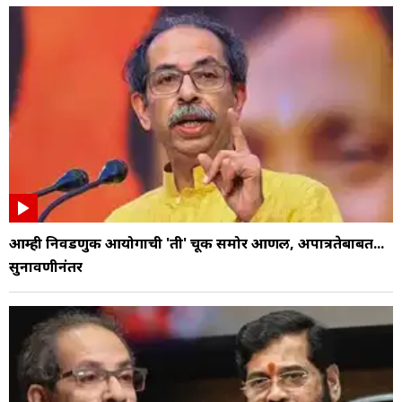
आम्ही निवडणुक आयोगाची 'ती' चूक समोर आणली, अपात्रतेबाबत...
सुनावणीनंतर