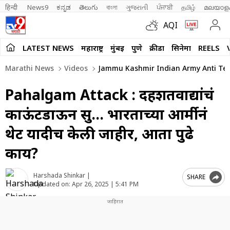
हिन्दी 
News9
ಕನ್ನಡ
తెలుగు
বাংলা
ગુજરાતી
ਪੰਜਾਬੀ
தமிழ்
മലയാള
AQI
LATEST NEWS
महाराष्ट्र
मुंबई
पुणे
क्रीडा
सिनेमा
REELS
Marathi News
Videos
Jammu Kashmir Indian Army Anti Terro
Pahalgam Attack : दहशतवाद्यांचं
काऊंटडाऊन सुरू… भारताच्या आर्मीनं
थेट यादीच केली जाहीर, आता पुढे
काय?
Harshada Shinkar |
SHARE
Updated on:
Apr 26, 2025 | 5:41 PM