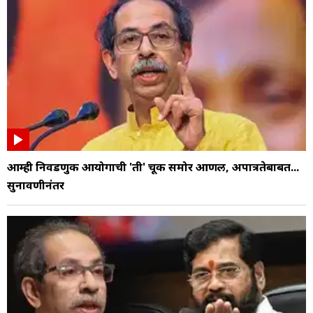
आम्ही निवडणुक आयोगाची 'ती' चूक समोर आणली, अपात्रतेबाबत...
सुनावणीनंतर