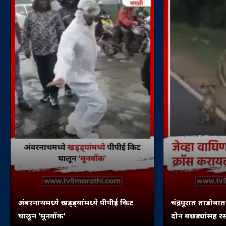
अंबरनाथमध्ये खड्ड्यांमध्ये पीपीई किट
चंद्रपूरात ताडोबा
घालून 'मूनवॉक'
दोन बछड्यांसह र