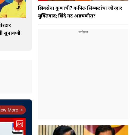
शिवसेना कुणाची? कपिल सिब्बलांचा जोरदार
युक्तिवाद; शिंदे गट अडचणीत?
ोरदार
ची सुनावणी
iew More