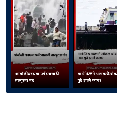
आंबोली धबधबा पर्यटनासाठी
माथेफिरूने थांबवली लो
तात्पुरता बंद
पुढे झाले काय?