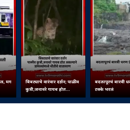
कल, मग
बिबट्याचे वारंवार दर्शन; पाळीव
बदलापूरचं बारवी 
कुत्री,जनावरे गायब होत
टक्के भरलं
असल्याने ग्रामस्थांमध्ये भीतीचे
वातावरण