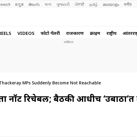
ews9
ಕನ್ನಡ
తెలుగు
বাংলা
ગુજરાતી
ਪੰਜਾਬੀ
தமிழ்
മലയാളം
मनी9
REELS
VIDEOS
फोटो गॅलरी
राजकारण
क्राईम
राष्ट्रीय
आंतरराष्ट
 Thackeray MPs Suddenly Become Not Reachable
 नेता नॉट रिचेबल; बैठकी आधीच ‘उबाठा’त