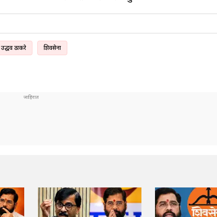
उद्धव ठाकरे
शिवसेना