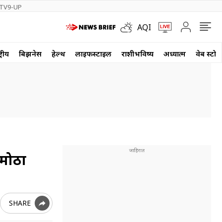
TV9-UP
AQI
्रीय
बिझनेस
हेल्थ
लाईफस्टाईल
राशीभविष्य
अध्यात्म
वेब स्टोर
 मोठा
SHARE