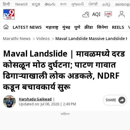
हिन्दी 
News9
ಕನ್ನಡ
తెలుగు
বাংলা
ગુજરાતી
ਪੰਜਾਬੀ
தமிழ்
മലയാള
AQI
LATEST NEWS
महाराष्ट्र
मुंबई
पुणे
क्रीडा
सिनेमा
REELS
Marathi News
Videos
Maval Landslide Massive Landslide H
Maval Landslide | मावळमध्ये दरड
कोसळून मोठी दुर्घटना; पाटण गावात
ढिगाऱ्याखाली लोक अडकले, NDRF
कडून बचावकार्य सुरू
Harshada Gaikwad
|
SHARE
Updated on:
Jul 06, 2026 | 2:49 PM