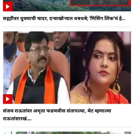
सह्याद्रीवर धुक्याची चादर, दऱ्याखोऱ्यात धबधबे; ‘मिसिंग लिंक’चं हे...
संजय राऊतांवर अमृता फडणवीस संतापल्या, थेट म्हणाल्या
राऊतांसारखं....