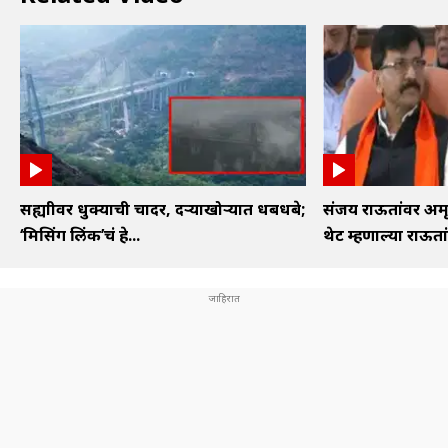
सह्याद्रीवर धुक्याची चादर, दऱ्याखोऱ्यात धबधबे;
संजय राऊतांवर अम
‘मिसिंग लिंक’चं हे...
थेट म्हणाल्या राऊतां