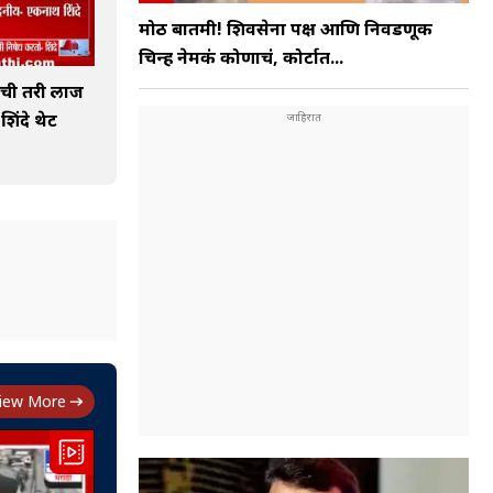
मोठी बातमी! शिवसेना पक्ष आणि निवडणूक
चिन्ह नेमकं कोणाचं, कोर्टात...
ाची तरी लाज
 शिंदे थेट
iew More