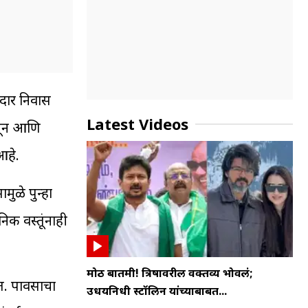
मदार निवास
Latest Videos
मधून आणि
आहे.
ुळे पुन्हा
निक वस्तूंनाही
मोठी बातमी! त्रिषावरील वक्तव्य भोवलं;
ेत. पावसाचा
उधयनिधी स्टॉलिन यांच्याबाबत...