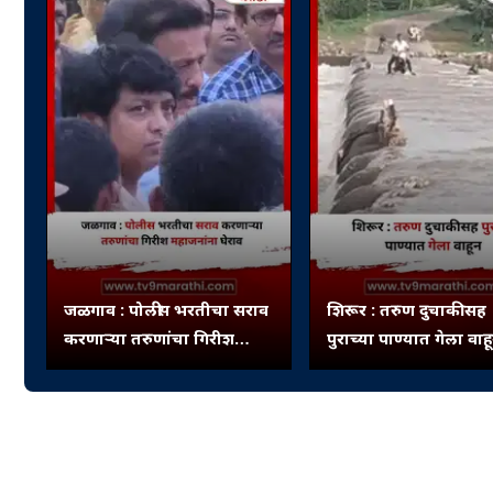
जळगाव : पोलीस भरतीचा सराव
शिरूर : तरुण दुचाकीसह
करणाऱ्या तरुणांचा गिरीश
पुराच्या पाण्यात गेला वाह
महाजनांना घेराव