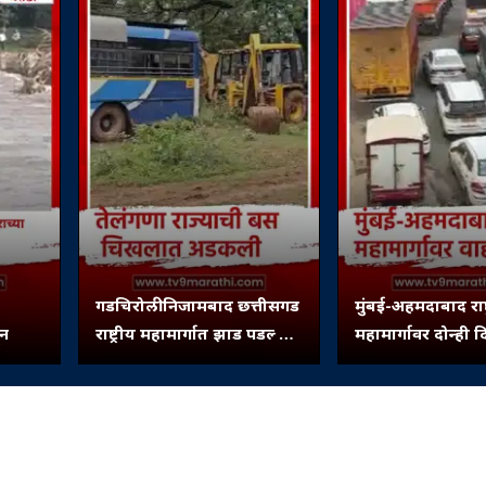
गडचिरोली निजामबाद छत्तीसगड
मुंबई-अहमदाबाद राष्ट
ून
राष्ट्रीय महामार्गात झाड पडल्याने
महामार्गावर दोन्ही द
बस अडकली...
वाहतूक कोंडी...