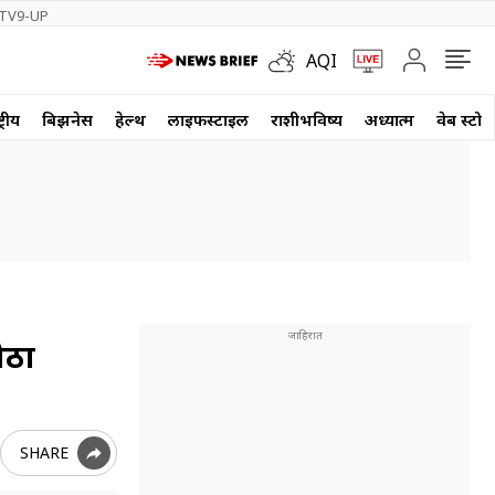
TV9-UP
AQI
्रीय
बिझनेस
हेल्थ
लाईफस्टाईल
राशीभविष्य
अध्यात्म
वेब स्टोर
ोठा
SHARE