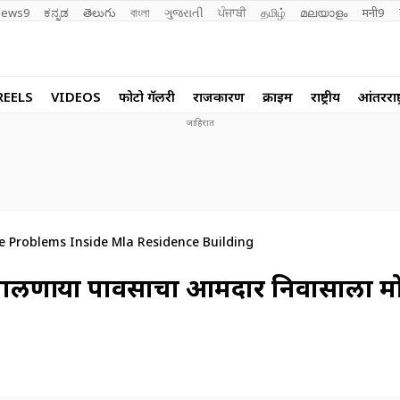
ews9
ಕನ್ನಡ
తెలుగు
বাংলা
ગુજરાતી
ਪੰਜਾਬੀ
தமிழ்
മലയാളം
मनी9
REELS
VIDEOS
फोटो गॅलरी
राजकारण
क्राईम
राष्ट्रीय
आंतरराष्ट
Problems Inside Mla Residence Building
ालणाऱ्या पावसाचा आमदार निवासाला म