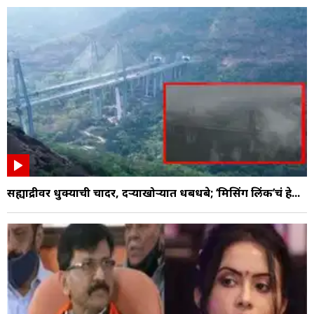
सह्याद्रीवर धुक्याची चादर, दऱ्याखोऱ्यात धबधबे; ‘मिसिंग लिंक’चं हे...