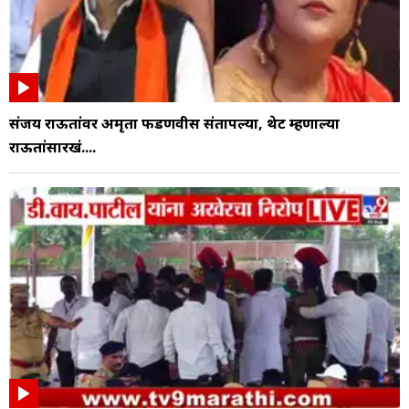
संजय राऊतांवर अमृता फडणवीस संतापल्या, थेट म्हणाल्या
राऊतांसारखं....