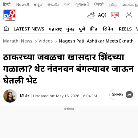
हिन्दी 
News9
ಕನ್ನಡ
తెలుగు
বাংলা
ગુજરાતી
ਪੰਜਾਬੀ
தமிழ்
മലയാള
AQI
LATEST NEWS
महाराष्ट्र
मुंबई
पुणे
क्रीडा
सिनेमा
REELS
Marathi News
Videos
Nagesh Patil Ashtikar Meets Eknath S
ठाकरेंच्या जवळचा खासदार शिंदेंच्या
गळाला? थेट नंदनवन बंगल्यावर जाऊन
घेतली भेट
SHARE
प्रिती वेद
|
Updated on:
May 18, 2026 | 6:04 PM