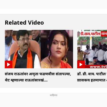
Related Video
संजय राऊतांवर अमृता फडणवीस संतापल्या,
डॉ. डी. वाय. पाटील
थेट म्हणाल्या राऊतांसारखं....
शासकीय इतमामात अं