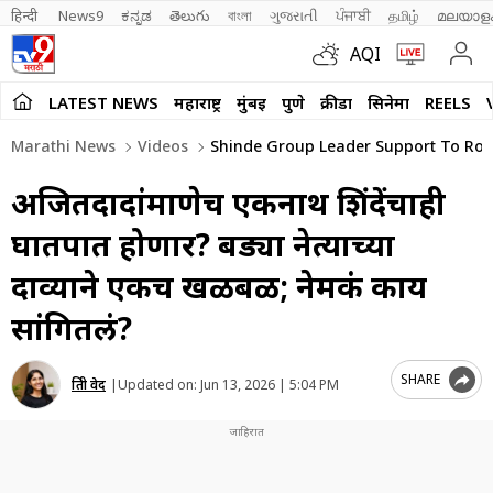
हिन्दी 
News9
ಕನ್ನಡ
తెలుగు
বাংলা
ગુજરાતી
ਪੰਜਾਬੀ
தமிழ்
മലയാള
AQI
LATEST NEWS
महाराष्ट्र
मुंबई
पुणे
क्रीडा
सिनेमा
REELS
Marathi News
Videos
Shinde Group Leader Support To Rohit
अजितदादांप्रमाणेच एकनाथ शिंदेंचाही
घातपात होणार? बड्या नेत्याच्या
दाव्याने एकच खळबळ; नेमकं काय
सांगितलं?
SHARE
प्रिती वेद
|
Updated on:
Jun 13, 2026 | 5:04 PM