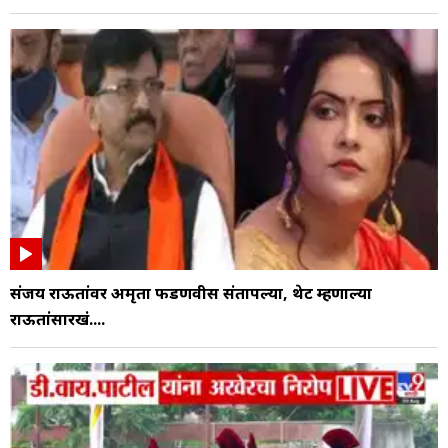
संजय राऊतांवर अमृता फडणवीस संतापल्या, थेट म्हणाल्या
राऊतांसारखं....