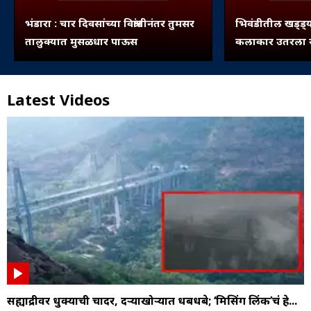
भंडारा : चार दिवसांच्या विश्रांतीनंतर तुमसर
भिवंडीतील खड्ड्य
तालुक्यात मुसळधार पाऊस
कलाकार उतरला रस
Latest Videos
सह्याद्रीवर धुक्याची चादर, दऱ्याखोऱ्यात धबधबे; ‘मिसिंग लिंक’चं हे...