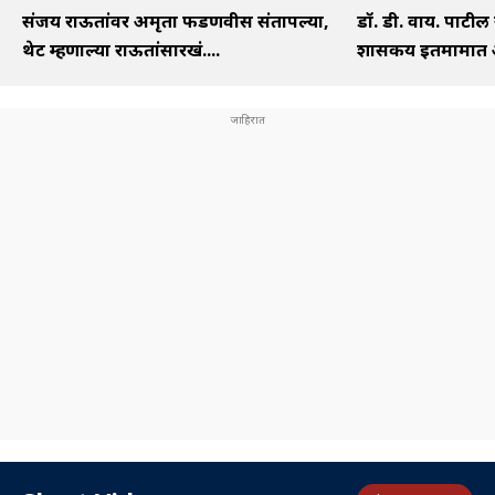
संजय राऊतांवर अमृता फडणवीस संतापल्या,
डॉ. डी. वाय. पाटील
थेट म्हणाल्या राऊतांसारखं....
शासकीय इतमामात अं