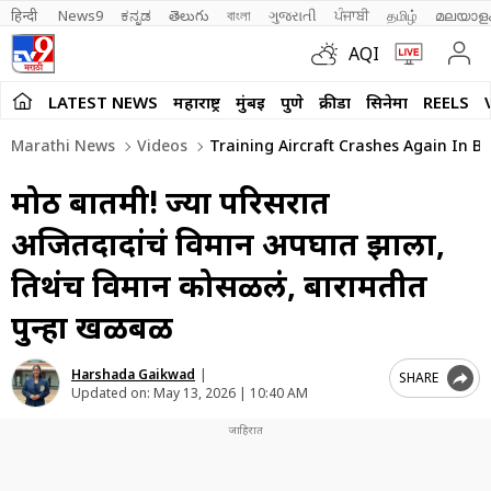
हिन्दी 
News9
ಕನ್ನಡ
తెలుగు
বাংলা
ગુજરાતી
ਪੰਜਾਬੀ
தமிழ்
മലയാള
AQI
LATEST NEWS
महाराष्ट्र
मुंबई
पुणे
क्रीडा
सिनेमा
REELS
Marathi News
Videos
Training Aircraft Crashes Again In B
मोठी बातमी! ज्या परिसरात
अजितदादांचं विमान अपघात झाला,
तिथंच विमान कोसळलं, बारामतीत
पुन्हा खळबळ
Harshada Gaikwad
|
SHARE
Updated on:
May 13, 2026 | 10:40 AM