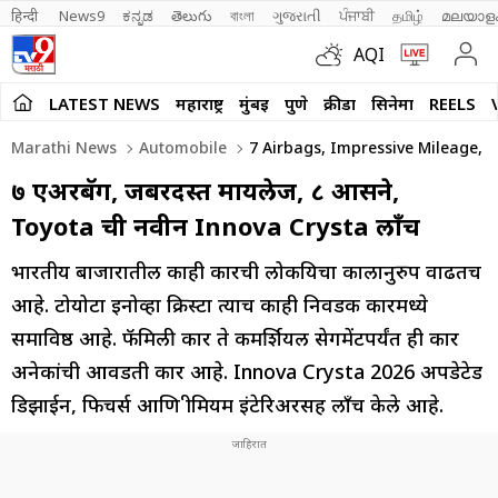
हिन्दी 
News9
ಕನ್ನಡ
తెలుగు
বাংলা
ગુજરાતી
ਪੰਜਾਬੀ
தமிழ்
മലയാള
AQI
LATEST NEWS
महाराष्ट्र
मुंबई
पुणे
क्रीडा
सिनेमा
REELS
Marathi News
Automobile
7 Airbags, Impressive Mileage, 
७ एअरबॅग, जबरदस्त मायलेज, ८ आसने,
Toyota ची नवीन Innova Crysta लाँच
भारतीय बाजारातील काही कारची लोकप्रियचा कालानुरुप वाढतच
आहे. टोयोटा इनोव्हा क्रिस्टा त्याच काही निवडक कारमध्ये
समाविष्ठ आहे. फॅमिली कार ते कमर्शियल सेगमेंटपर्यंत ही कार
अनेकांची आवडती कार आहे. Innova Crysta 2026 अपडेटेड
डिझाईन, फिचर्स आणि प्रीमियम इंटेरिअरसह लाँच केले आहे.