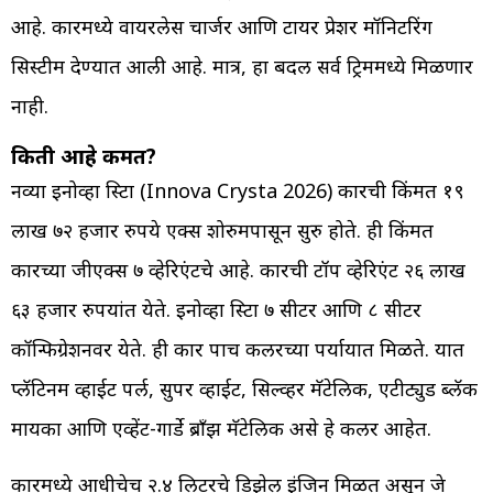
आहे. कारमध्ये वायरलेस चार्जर आणि टायर प्रेशर मॉनिटरिंग
सिस्टीम देण्यात आली आहे. मात्र, हा बदल सर्व ट्रिममध्ये मिळणार
नाही.
किती आहे किंमत?
नव्या इनोव्हा क्रिस्टा (Innova Crysta 2026) कारची किंमत १९
लाख ७२ हजार रुपये एक्स शोरुमपासून सुरु होते. ही किंमत
कारच्या जीएक्स ७ व्हेरिएंटचे आहे. कारची टॉप व्हेरिएंट २६ लाख
६३ हजार रुपयांत येते. इनोव्हा क्रिस्टा ७ सीटर आणि ८ सीटर
कॉन्फिग्रेशनवर येते. ही कार पाच कलरच्या पर्यायात मिळते. यात
प्लॅटिनम व्हाईट पर्ल, सुपर व्हाईट, सिल्व्हर मॅटेलिक, एटीट्युड ब्लॅक
मायका आणि एव्हेंट-गार्डे ब्राँझ मॅटेलिक असे हे कलर आहेत.
कारमध्ये आधीचेच २.४ लिटरचे डिझेल इंजिन मिळत असून जे