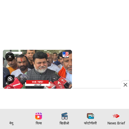
मेनू
रिल्स
व्हिडीओ
फोटोगॅलरी
News Brief