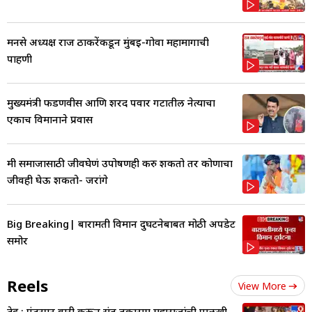
मनसे अध्यक्ष राज ठाकरेंकडून मुंबई-गोवा महामार्गाची
पाहणी
मुख्यमंत्री फडणवीस आणि शरद पवार गटातील नेत्याचा
एकाच विमानाने प्रवास
मी समाजासाठी जीवघेणं उपोषणही करु शकतो तर कोणाचा
जीवही घेऊ शकतो- जरांगे
Big Breaking| बारामती विमान दुर्घटनेबाबत मोठी अपडेट
समोर
Reels
View More
देहू : पंढरपूर वारी करून संत तुकाराम महाराजांची पालखी