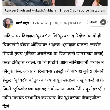
Ranveer Singh and Mukesh Ambhani
Image Credit source: Instagram
SHARE
स्वाती वेमूल
|
Updated on:
Jun 04, 2026 | 9:34 AM
आदित्य धर दिग्दर्शित ‘धुरंधर’ आणि ‘धुरंधर : द रिव्हेंज’ या दोन्ही
चित्रपटांनी बॉक्स ऑफिसवर अक्षरश: धुमाकूळ घातला. रणवीर
सिंहची मुख्य भूमिका असलेल्या या चित्रपटांनी छप्परफाड कमाई
करत इतिहास रचला. या चित्रपटांचं प्रेक्षक-समिक्षकांनी भरभरून
कौतुक केलं. अशातच रिलायन्स इंडस्ट्रीजचे अध्यक्ष मुकेश अंबानी
हेसुद्धा ‘धुरंधर’चं कौतुक करण्यापासून स्वत:ला रोखू शकले नाहीत.
जियो स्टुडिओजच्या यशाबद्दल बोलताना अंबानींनी संपूर्ण इंडस्ट्रीत
नवीन मापदंड प्रस्थापित करण्याचं श्रेय ‘धुरंधर’च्या फ्रँचाइजीला
दिलं.