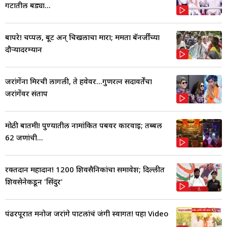
गटातील बड्या...
बापरे! चप्पल, बूट अन् चिखलाचा मारा; ममता बॅनर्जींच्या
दौऱ्यादरम्यान
जरांगेंना मिरची लागली, ते हवेवर...गुणरत्न सदावर्तेंचा
जरांगेंवर संताप
मोठी बातमी! पुण्यातील नामांकित पबवर कारवाई; तब्बल
62 जणांची...
रक्तदान महादान! 1200 शिवसैनिकांचा समावेश; दिल्लीत
शिवसेनेकडून 'सिंदुर'
पंढरपूरात मनोज जरांगे पाटलांचं जंगी स्वागत! पहा Video