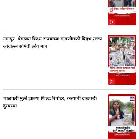
नागपूर -वेगळ्या विदर्भ राज्याच्या मागणीसाठी विदर्भ राज्य
आंदोलन समिती लाँग मार्च
शाळकरी मुली झाल्या फिल्ड रिपोर्टर, रस्त्याची दाखवली
दुरवस्था