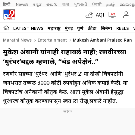
हिन्दी 
News9
ಕನ್ನಡ
తెలుగు
বাংলা
ગુજરાતી
ਪੰਜਾਬੀ
தமிழ்
മലയാള
AQI
LATEST NEWS
महाराष्ट्र
मुंबई
पुणे
क्रीडा
सिनेमा
REELS
Marathi News
Entertainment
Mukesh Ambani Praised Ranvee
मुकेश अंबानी यांनाही राहावलं नाही; रणवीरच्या
‘धुरंधर’बद्दल म्हणाले, “प्रचंड अपेक्षेनं..”
रणवीर सिंहच्या 'धुरंधर' आणि 'धुरंधर 2' या दोन्ही चित्रपटांनी
जगभरात तब्बल 3000 कोटी रुपयांहून अधिक कमाई केली. या
चित्रपटांचं अनेकांनी कौतुक केलं. आता मुकेश अंबानी हेसुद्धा
धुरंधरचं कौतुक करण्यापासून स्वत:ला रोखू शकले नाहीत.