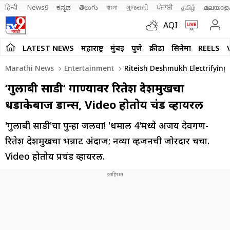
हिन्दी 
News9
ಕನ್ನಡ
తెలుగు
বাংলা
ગુજરાતી
ਪੰਜਾਬੀ
தமிழ்
മലയാള
AQI
LATEST NEWS
महाराष्ट्र
मुंबई
पुणे
क्रीडा
सिनेमा
REELS
Marathi News
Entertainment
Riteish Deshmukh Electrifyin
‘गुलाबी साडी’ गाण्यावर रितेश देशमुखचा
धडाकेबाज डान्स, Video होतोय प्रचंड व्हायरल
'गुलाबी साडी'चा पुन्हा जलवा! 'धमाल 4'मध्ये अजय देवगण-
रितेश देशमुखचा भन्नाट अंदाज; नव्या व्हर्जनची जोरदार चर्चा.
Video होतोय प्रचंड व्हायरल.