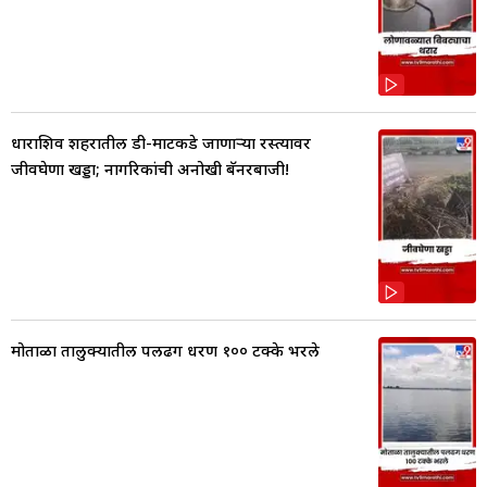
धाराशिव शहरातील डी-मार्टकडे जाणाऱ्या रस्त्यावर
जीवघेणा खड्डा; नागरिकांची अनोखी बॅनरबाजी!
मोताळा तालुक्यातील पलढग धरण १०० टक्के भरले