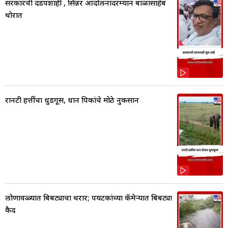
सरकारची दडपशाही , सिन्नर आंदोलनादरम्यान बाळासाहेब
थोरात
रानटी हत्तींचा धुडगूस, धान पिकांचे मोठे नुकसान
लोणावळ्यात बिबट्याचा थरार; पर्यटकांच्या कॅमेऱ्यात बिबट्या
कैद