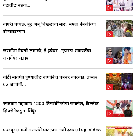
गटातील बड्या...
बापरे! चप्पल, बूट अन् चिखलाचा मारा; ममता बॅनर्जींच्या
दौऱ्यादरम्यान
जरांगेंना मिरची लागली, ते हवेवर...गुणरत्न सदावर्तेंचा
जरांगेंवर संताप
मोठी बातमी! पुण्यातील नामांकित पबवर कारवाई; तब्बल
62 जणांची...
रक्तदान महादान! 1200 शिवसैनिकांचा समावेश; दिल्लीत
शिवसेनेकडून 'सिंदुर'
पंढरपूरात मनोज जरांगे पाटलांचं जंगी स्वागत! पहा Video