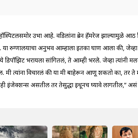
स्पिटलसमोर उभा आहे. वडिलांना ब्रेन हॅमरेज झाल्यामुळे आठ दि
ं. या रुग्णालयाचा अनुभव आम्हाला इतका घाण आला की, जेव्हा आ
े डिपॉझिट भरायला सांगितलं, ते आम्ही भरले. जेव्हा त्यांनी मल
ील. मी त्यांना विचारलं की या मी बाहेरून आणू शकतो का, तर ते 
ी इंजेक्शन्स असतील तर तेसुद्धा इथूनच घ्यावे लागतील,” असं त