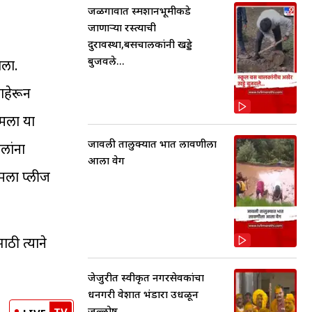
जळगावात स्मशानभूमीकडे
जाणाऱ्या रस्त्याची
दुरावस्था,बसचालकांनी खड्डे
बुजवले...
ाला.
ाहेरून
 मला या
जावली तालुक्यात भात लावणीला
लांना
आला वेग
मला प्लीज
ठी त्याने
जेजुरीत स्वीकृत नगरसेवकांचा
धनगरी वेशात भंडारा उधळून
जल्लोष
TV