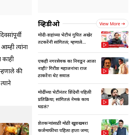
व्हिडीओ
View More
वसांपूर्वी
मोदी-शहांच्या भेटीचं गुपित अखेर
तटकरेंनी सांगितलं; म्हणाले...
म्ही त्यांना
ा काही
एकही नगरसेवक का निवडून आला
नाही? गिरीश महाजनांचा राज
म्हणाले की
ठाकरेंना थेट सवाल
्याने
मोदींच्या भेटीनंतर शिंदेची पहिली
प्रतिक्रिया; सांगितलं नेमकं काय
घडलं?
शेतकऱ्यांसाठी मोठी खुशखबर!
कर्जमाफीचा पहिला हप्ता जमा;