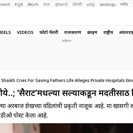
ews9
ಕನ್ನಡ
తెలుగు
বাংলা
ગુજરાતી
ਪੰਜਾਬੀ
தமிழ்
മലയാളം
मनी9
REELS
VIDEOS
फोटो गॅलरी
राजकारण
क्राईम
राष्ट्रीय
आंतरराष्ट
Shaikh Cries For Saving Fathers Life Alleges Private Hospitals Em
ये..; ‘सैराट’मधल्या सल्याकडून मदतीसाठी 
ल्या अरबाज शेखच्या वडिलांची प्रकृती नाजूक आहे. मात्र खासगी 
हिडीओ पोस्ट केला आहे.