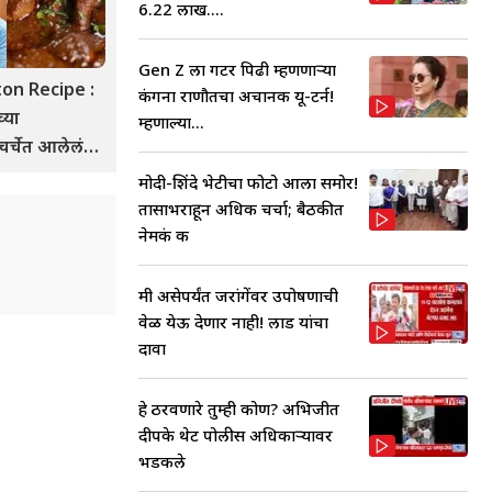
6.22 लाख....
Gen Z ला गटर पिढी म्हणणाऱ्या
ton Recipe :
कंगना राणौतचा अचानक यू-टर्न!
च्या
म्हणाल्या...
 चर्चेत आलेलं
 बनतं तरी क
मोदी-शिंदे भेटीचा फोटो आला समोर!
तासाभराहून अधिक चर्चा; बैठकीत
नेमकं क
मी असेपर्यंत जरांगेंवर उपोषणाची
वेळ येऊ देणार नाही! लाड यांचा
दावा
हे ठरवणारे तुम्ही कोण? अभिजीत
दीपके थेट पोलीस अधिकाऱ्यावर
भडकले