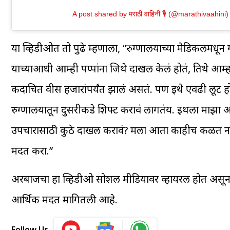
A post shared by मराठी वाहिनी 🎙️ (@marathivaahini)
या व्हिडीओत तो पुढे म्हणाला, “रुग्णालयाच्या मेडिकलमधून गो
याच्याआधी आम्ही पप्पांना जिथे दाखल केलं होतं, तिथे आम्हा
कदाचित वीस हजारांपर्यंत झालं असतं. पण इथे एवढी लूट होत
रुग्णालयातून दुसरीकडे शिफ्ट करावं लागतंय. इथला माझा 
उपचारासाठी कुठे दाखल करावं? मला आता काहीच कळत नाह
मदत करा.”
अरबाजचा हा व्हिडीओ सोशल मीडियावर व्हायरल होत असून त्या
आर्थिक मदत मागितली आहे.
Follow Us