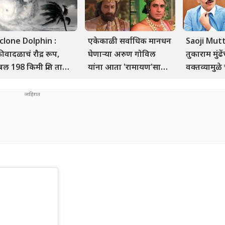
clone Dolphin :
एकेकाळी सर्वाधिक मानधन
Saoji Mut
रीवादळाचं रौद्र रूप,
घेणाऱ्या अरुण गोविल
तुकाराम मुंढें
बल 198 किमी प्रति तास
यांना आता 'रामायण'साठी
वक्तव्यामुळे
ाने मोठं संकट, 500 विम
फक्त इतक
सावजी मटण