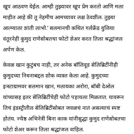
खूप आठवण येईल. आम्ही तुझ्यावर खूप प्रेम करतो आणि मला
माहीत आहे की तू नेहमीच आमच्यावर लक्ष ठेवशील. तुझ्या
आत्म्याला शांती लाभो.’ सलमानची कथित गर्लफ्रेंड युलिया
वंतूरनेही कुमुद राणेसोबतचा फोटो शेअर करत तिला श्रद्धांजली
अर्पण केली.
केवळ खान कुटुंबच नाही, तर अनेक बॉलिवूड सेलिब्रिटींनीही
कुमुदच्या निधनाबद्दल शोक व्यक्त केला आहे. कुमुदच्या
इन्स्टाग्रामवर सलमान खान, मलायका अरोरा, बॉबी देओल
यांच्यासह इतर सेलिब्रिटींचेही फोटो पहायला मिळतात. यावरून
तिचं इंडस्ट्रीतील सेलिब्रिटींसोबत जवळचं नातं असल्याचं स्पष्ट
होतंय. ज्येष्ठ अभिनेत्री बिना काक यांनीसुद्धा कुमुद राणेसोबतचा
फोटो शेअर करून तिला श्रद्धांजली वाहिली.