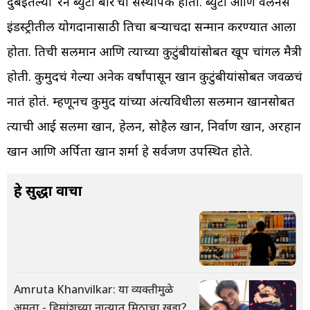
दुबईतल्या ‘रेन ब्युटी बार’ची संस्थापक होती. ब्युटी आणि वेलनेस
इंडस्ट्रीतील योगदानासाठी तिचा बऱ्याचदा सन्मान करण्यात आला
होता. तिची सलमान आणि त्याच्या कुटुंबीयांसोबत खूप चांगली मैत्री
होती. कुमुदचं गेल्या अनेक वर्षांपासून खान कुटुंबीयांसोबत जवळचं
नातं होतं. म्हणूनच कुमुद यांच्या अंत्यविधीला सलमान खानसोबत
त्याची आई सलमा खान, हेलन, सोहैल खान, निर्वाण खान, अरहान
खान आणि अर्पिता खान शर्मा हे सर्वजण उपस्थित होते.
हे सुद्धा वाचा
Amruta Khanvilkar: या व्यक्तीमुळे
अमृता - हिमांशूच्या नात्यात मिठाचा खडा?