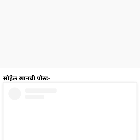
सोहैल खानची पोस्ट-