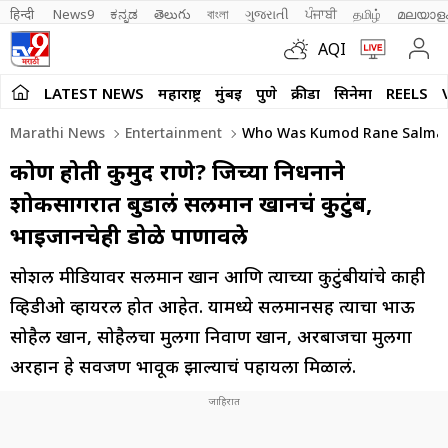
हिन्दी 
News9
ಕನ್ನಡ
తెలుగు
বাংলা
ગુજરાતી
ਪੰਜਾਬੀ
தமிழ்
മലയാള
AQI
LATEST NEWS
महाराष्ट्र
मुंबई
पुणे
क्रीडा
सिनेमा
REELS
Marathi News
Entertainment
Who Was Kumod Rane Salman 
कोण होती कुमुद राणे? जिच्या निधनाने
शोकसागरात बुडालं सलमान खानचं कुटुंब,
भाईजानचेही डोळे पाणावले
सोशल मीडियावर सलमान खान आणि त्याच्या कुटुंबीयांचे काही
व्हिडीओ व्हायरल होत आहेत. यामध्ये सलमानसह त्याचा भाऊ
सोहैल खान, सोहैलचा मुलगा निर्वाण खान, अरबाजचा मुलगा
अरहान हे सर्वजण भावूक झाल्याचं पहायला मिळालं.