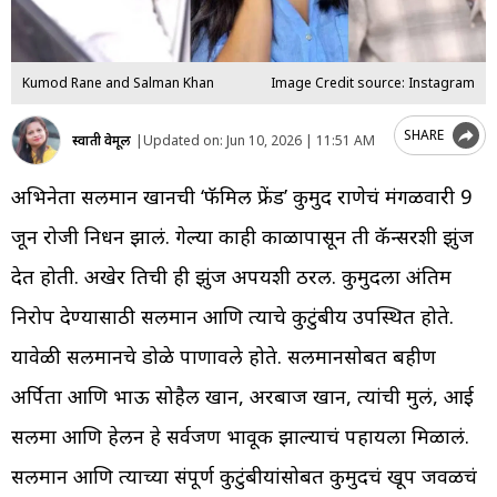
Kumod Rane and Salman Khan
Image Credit source: Instagram
SHARE
स्वाती वेमूल
|
Updated on:
Jun 10, 2026 | 11:51 AM
अभिनेता सलमान खानची ‘फॅमिली फ्रेंड’ कुमुद राणेचं मंगळवारी 9
जून रोजी निधन झालं. गेल्या काही काळापासून ती कॅन्सरशी झुंज
देत होती. अखेर तिची ही झुंज अपयशी ठरली. कुमुदला अंतिम
निरोप देण्यासाठी सलमान आणि त्याचे कुटुंबीय उपस्थित होते.
यावेळी सलमानचे डोळे पाणावले होते. सलमानसोबत बहीण
अर्पिता आणि भाऊ सोहैल खान, अरबाज खान, त्यांची मुलं, आई
सलमा आणि हेलन हे सर्वजण भावूक झाल्याचं पहायला मिळालं.
सलमान आणि त्याच्या संपूर्ण कुटुंबीयांसोबत कुमुदचं खूप जवळचं