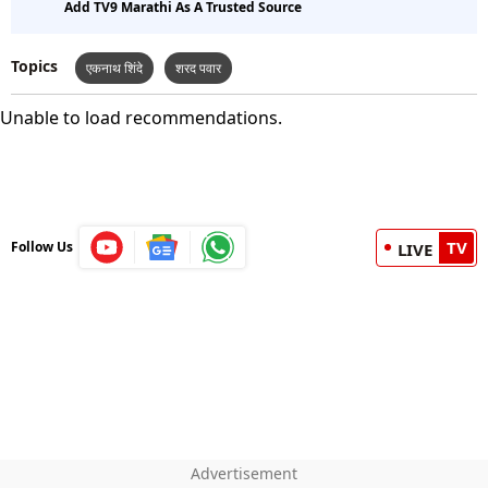
Add TV9 Marathi As A Trusted Source
Topics
एकनाथ शिंदे
शरद पवार
Unable to load recommendations.
TV
Follow Us
LIVE