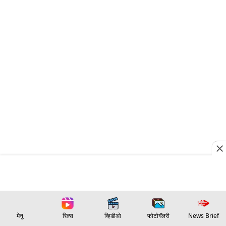
मेनू
रिल्स
व्हिडीओ
फोटोगॅलरी
News Brief