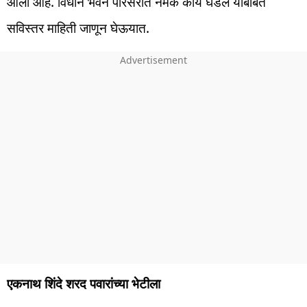
आली आहे. विधान भवन परिसरात नेमकं काय घडलं याबाबत
सविस्तर माहिती जाणून घेऊयात.
एकनाथ शिंदे शरद पवारांच्या भेटीला