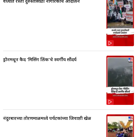
वर्ध्यात रस्ता दुरुस्तीसाठी नागरिकांचे आंदोलन
ड्रोनमधून कैद 'मिसिंग लिंक'चे स्वर्गीय सौंदर्य
नंदुरबारच्या तोरणमाळमध्ये पर्यटकांच्या जिवाशी खेळ