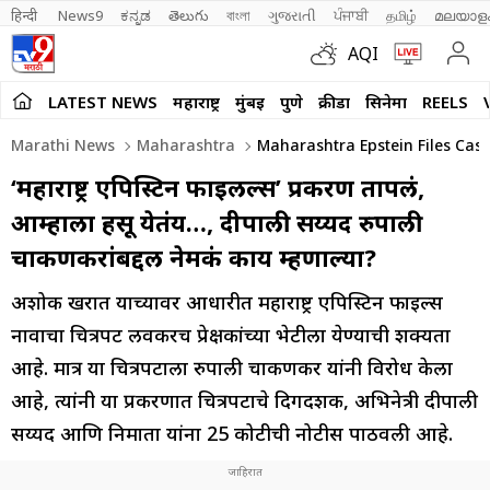
हिन्दी 
News9
ಕನ್ನಡ
తెలుగు
বাংলা
ગુજરાતી
ਪੰਜਾਬੀ
தமிழ்
മലയാള
AQI
LATEST NEWS
महाराष्ट्र
मुंबई
पुणे
क्रीडा
सिनेमा
REELS
Marathi News
Maharashtra
Maharashtra Epstein Files Case
‘महाराष्ट्र एपिस्टिन फाईलल्स’ प्रकरण तापलं,
आम्हाला हसू येतंय…, दीपाली सय्यद रुपाली
चाकणकरांबद्दल नेमकं काय म्हणाल्या?
अशोक खरात याच्यावर आधारीत महाराष्ट्र एपिस्टिन फाईल्स
नावाचा चित्रपट लवकरच प्रेक्षकांच्या भेटीला येण्याची शक्यता
आहे. मात्र या चित्रपटाला रुपाली चाकणकर यांनी विरोध केला
आहे, त्यांनी या प्रकरणात चित्रपटाचे दिगदर्शक, अभिनेत्री दीपाली
सय्यद आणि निर्माता यांना 25 कोटीची नोटीस पाठवली आहे.