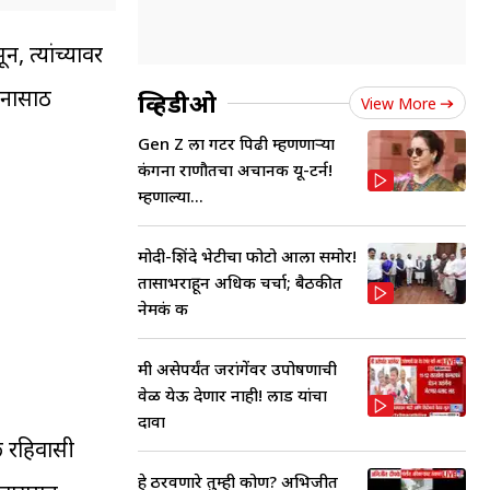
 त्यांच्यावर
नासाठी
व्हिडीओ
View More
Gen Z ला गटर पिढी म्हणणाऱ्या
कंगना राणौतचा अचानक यू-टर्न!
म्हणाल्या...
मोदी-शिंदे भेटीचा फोटो आला समोर!
तासाभराहून अधिक चर्चा; बैठकीत
नेमकं क
मी असेपर्यंत जरांगेंवर उपोषणाची
वेळ येऊ देणार नाही! लाड यांचा
दावा
ल रहिवासी
हे ठरवणारे तुम्ही कोण? अभिजीत