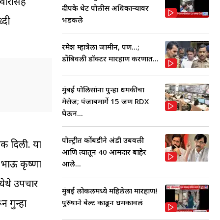
िवारासह
दीपके थेट पोलीस अधिकाऱ्यावर
्दी
भडकले
रमेश म्हात्रेला जामीन, पण...;
डोंबिवली डॉक्टर मारहाण प्रकरणात...
मुंबई पोलिसांना पुन्हा धमकीचा
मेसेज; पंजाबमार्गे 15 जण RDX
घेऊन...
पोल्ट्रीत कोंबडीने अंडी उबवली
डक दिली. या
आणि त्यातून 40 आमदार बाहेर
 भाऊ कृष्णा
आले...
येथे उपचार
मुंबई लोकलमध्ये महिलेला मारहाण!
 गुन्हा
पुरुषाने बेल्ट काढून धमकावलं