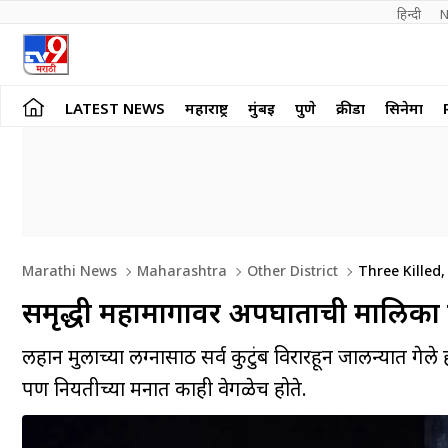
हिन्दी 
N
LATEST NEWS
महाराष्ट्र
मुंबई
पुणे
क्रीडा
सिनेमा
Marathi News
Maharashtra
Other District
Three Killed
समृद्धी महामार्गावर अपघाताची मालि
लहान मुलाच्या लग्नासाठी सर्व कुटुंब विरारहून जालन्यात ग
पण नियतीच्या मनात काही वेगळेच होते.