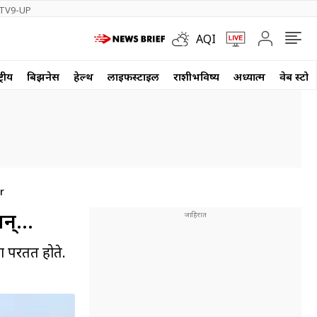
TV9-UP
AQI
्रीय
बिझनेस
हेल्थ
लाईफस्टाईल
राशीभविष्य
अध्यात्म
वेब स्टोर
r
अन्…
ला परतत होते.