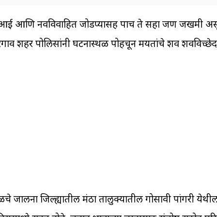
ुलगा, आई आणि नवविवाहित जोडप्यासह पाच ते सहा जण जखमी असून,
गाव शहर पोलिसांनी घटनास्थळी पोहचून मयतांचे शव शवविच्छेद
ूळचे जालना जिल्ह्यातील मंठा तालुक्यातील गोसावी पांगरी येथी