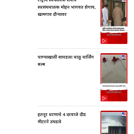
सरसंघचालक मोहन भागवत शेगाव,
खामगाव दौऱ्यावर
पाण्याखाली सापडला चालू चार्जिंग
बल्ब
हतनूर धरणाचे 4 दरवाजे दीड
मीटरने उघडले