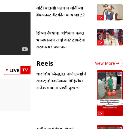
मोठी बातमी! पंतप्रधान मोदींच्या
ब्रेकफास्ट बैठकीत काय घडलं?
शिव्या देण्याचा अधिकार फक्त
भाजपालाच आहे का? ठाकरेंचा
सरकारवर घणाघात
Reels
View More
TV
LIVE
धाराशिव जिल्ह्यात पाणीटंचाईचे
सावट; शेतकऱ्यांच्या विहिरीवर
अनेक गावांना पाणी पुरवठा
राष्ट्रीय स्वयंसेवक संघाचे