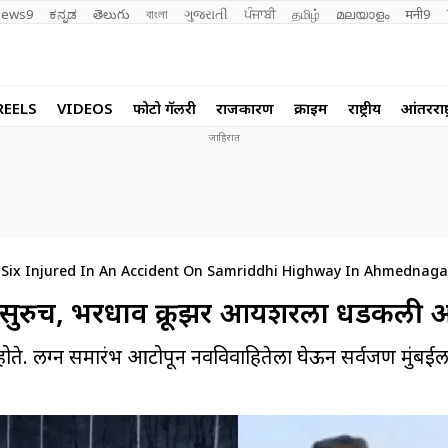
ews9
ಕನ್ನಡ
తెలుగు
বাংলা
ગુજરાતી
ਪੰਜਾਬੀ
தமிழ்
മലയാളം
मनी9
REELS
VIDEOS
फोटो गॅलरी
राजकारण
क्राईम
राष्ट्रीय
आंतरराष्ट
, Six Injured In An Accident On Samriddhi Highway In Ahmednaga
का सुरुच, भरधाव क्रूझर आयशरला धडकली 
ेले होते. लग्न समारंभ आटोपून नवविवाहितेला घेऊन सर्वजण मुंबई