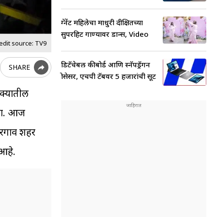
प्रेग्नेंट महिलेचा माधुरी दीक्षितच्या
सुपरहिट गाण्यावर डान्स, Video
edit source: TV9
डिटॅचेबल कीबोर्ड आणि स्नॅपड्रॅगन
SHARE
प्रोसेसर, एचपी टॅबवर 5 हजारांची सूट
ुक्यातील
डला. आज
रगाव शहर
 आहे.