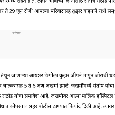
िरारमध्ये राहत होते. लहान भावाच्या लग्नासाठी संतोष राठोड पर
 ते 29 जून रोजी आपल्या परिवारासह क्रुझर वाहनाने रात्री समृध
थून जाणाऱ्या आयशर टेम्पोला क्रुझर जीपने मागून जोराची ध
्रुझर चालकासह 5 ते 6 जण जखमी झाले. जखमींमध्ये संतोष यांचा
राठोड यांचा समावेश आहे. जखमींवर आत्मा मालिक हॉस्पिटल 
ात कोपरगाव शहर पोलीस ठाण्यात फिर्याद दिली आहे. त्यावरून