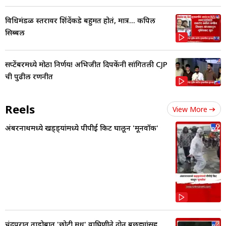
विधिमंडळ स्तरावर शिंदेंकडे बहुमत होतं, मात्र... कपिल
सिब्बल
सप्टेंबरमध्ये मोठा निर्णय! अभिजीत दिपकेंनी सांगितली CJP
ची पुढील रणनीत
Reels
View More
अंबरनाथमध्ये खड्ड्यांमध्ये पीपीई किट घालून 'मूनवॉक'
चंद्रपूरात ताडोबात 'छोटी मधू' वाघिणीने दोन बछड्यांसह