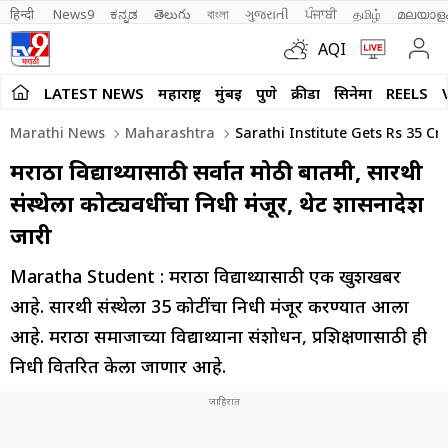
हिन्दी 
News9
ಕನ್ನಡ
తెలుగు
বাংলা
ગુજરાતી
ਪੰਜਾਬੀ
தமிழ்
മലയാള
AQI
LATEST NEWS
महाराष्ट्र
मुंबई
पुणे
क्रीडा
सिनेमा
REELS
Marathi News
Maharashtra
Sarathi Institute Gets Rs 35 
मराठा विद्यार्थ्यांसाठी सर्वात मोठी बातमी, सारथी
संस्थेला कोट्यवधींचा निधी मंजूर, थेट शासनादेश
जारी
Maratha Student : मराठा विद्यार्थ्यांसाठी एक खुशखबर
आहे. सारथी संस्थेला 35 कोटींचा निधी मंजूर करण्यात आला
आहे. मराठा समाजाच्या विद्यार्थ्यांना संशोधन, प्रशिक्षणासाठी ही
निधी वितरित केला जाणार आहे.