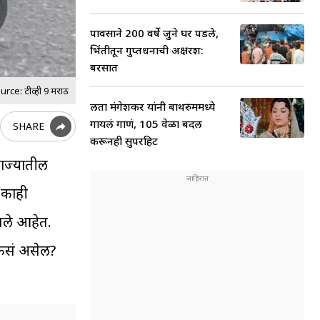
पावसाने 200 वर्षे जुने घर पडले,
भिंतीतून गुप्तधनाची अक्षरश:
बरसात
ce: टीव्ही 9 मराठी
लता मंगेशकर यांनी बाथरुममध्ये
गायलं गाणं, 105 वेळा बदल
SHARE
करूनही सुपरहिट
 राज्यातील
 काही
ागले आहेत.
ण कसं असेल?