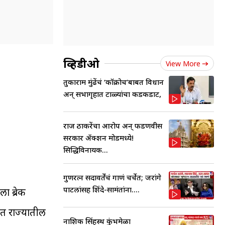
व्हिडीओ
View More
तुकाराम मुंढेंचं ‘कॉक्रोच’बाबत विधान
अन् सभागृहात टाळ्यांचा कडकडाट,
राज ठाकरेंचा आरोप अन् फडणवीस
सरकार ॲक्शन मोडमध्ये!
सिद्धिविनायक...
गुणरत्न सदावर्तेंचं गाणं चर्चेत; जरांगे
पाटलांसह शिंदे-सामंतांना....
ा ब्रेक
ंत राज्यातील
नाशिक सिंहस्थ कुंभमेळा