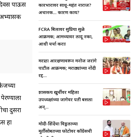
क दिवस पाऊस
कारभारावर साधू-महंत नाराज?
अचानक... कारण काय?
न अभ्यासक
FCRA बिलावर सुप्रिया सुळे
आक्रमक; आमच्यावर लादू नका,
आधी चर्चा करा!
मराठा आरक्षणावरून मनोज जरांगे
पाटील आक्रमक; मराठ्यांच्या नोंदी
रद्द...
केजच्या
शासकीय खुर्चीवर महिला
पेरण्याला
उपध्यक्षांच्या जागेवर पती बसला
अन्...
णीचा दुसरा
ऊस हा
मोदी-शिंदेंचा विठ्ठलाच्या
मूर्तीसोबतच्या फोटोवर काँग्रेसची