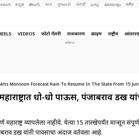
ews9
ಕನ್ನಡ
తెలుగు
বাংলা
ગુજરાતી
ਪੰਜਾਬੀ
தமிழ்
മലയാളം
मनी9
REELS
VIDEOS
फोटो गॅलरी
राजकारण
क्राईम
राष्ट्रीय
आंतरराष्ट
khs Monsoon Forecast Rain To Resume In The State From 15 Jun
ाष्ट्रात धो-धो पाऊस, पंजाबराव डख यां
हाराष्ट्र व्यापलेला नाहीये. येत्या 15 तारखेपर्यंत मान्सून संपूर्ण म
ंजाबराव डख यांनी पावसाचा अंदाज वर्तवला आहे.