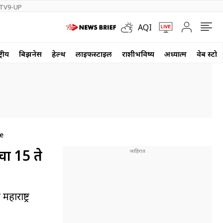
TV9-UP
AQI
्रीय
बिझनेस
हेल्थ
लाईफस्टाईल
राशीभविष्य
अध्यात्म
वेब स्टोर
e
चा 15 ते
हाराष्ट्र