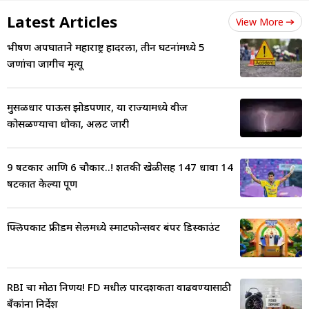
Latest Articles
View More
भीषण अपघाताने महाराष्ट्र हादरला, तीन घटनांमध्ये 5
जणांचा जागीच मृत्यू
मुसळधार पाऊस झोडपणार, या राज्यामध्ये वीज
कोसळण्याचा धोका, अलर्ट जारी
9 षटकार आणि 6 चौकार..! शतकी खेळीसह 147 धावा 14
षटकात केल्या पूर्ण
फ्लिपकार्ट फ्रीडम सेलमध्ये स्मार्टफोन्सवर बंपर डिस्काउंट
RBI चा मोठा निर्णय! FD मधील पारदर्शकता वाढवण्यासाठी
बँकांना निर्देश