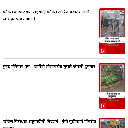
काँग्रेस कार्यालयात राष्ट्रवादी काँग्रेस अजित पवार गटाची
जोरदार घोषणाबाजी
मुंबई गोरेगाव पूर्व - हार्मोनी सोसायटीत घुसले जंगली डुक्कर
काँग्रेस विरोधात राष्ट्रवादीची निदर्शने, 'गुंगी गुडीया'चे पिंपरीत
पडसाद!