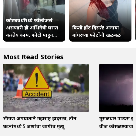
कोट्यवधींमध्ये फॉलोअर्स
असणारी ही अभिनेत्री घरात
किती हॉट दिसते! अनाया
करतेय काम, फोटो पाहून...
बांगरच्या फोटोंनी खळबळ
Most Read Stories
भीषण अपघाताने महाराष्ट्र हादरला, तीन
मुसळधार पाऊस झोडप
घटनांमध्ये 5 जणांचा जागीच मृत्यू
वीज कोसळण्याचा ध