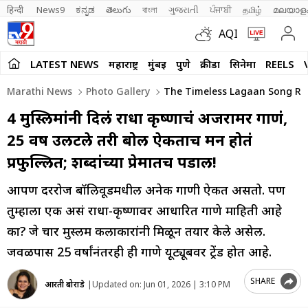
हिन्दी 
News9
ಕನ್ನಡ
తెలుగు
বাংলা
ગુજરાતી
ਪੰਜਾਬੀ
தமிழ்
മലയാള
AQI
LATEST NEWS
महाराष्ट्र
मुंबई
पुणे
क्रीडा
सिनेमा
REELS
Marathi News
Photo Gallery
The Timeless Lagaan Song Radha
4 मुस्लिमांनी दिलं राधा कृष्णाचं अजरामर गाणं,
25 वर्ष उलटले तरी बोल ऐकताच मन होतं
प्रफुल्लित; शब्दांच्या प्रेमातच पडाल!
आपण दररोज बॉलिवूडमधील अनेक गाणी ऐकत असतो. पण
तुम्हाला एक असं राधा-कृष्णावर आधारित गाणे माहिती आहे
का? जे चार मुस्लीम कलाकारांनी मिळून तयार केले असेल.
जवळपास 25 वर्षांनंतरही ही गाणे यूट्यूबवर ट्रेंड होत आहे.
SHARE
आरती बोराडे
|
Updated on:
Jun 01, 2026 | 3:10 PM