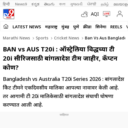
हिन्दी 
News9
ಕನ್ನಡ
తెలుగు
বাংলা
ગુજરાતી
ਪੰਜਾਬੀ
தமிழ்
മലയാള
AQI
LATEST NEWS
महाराष्ट्र
मुंबई
पुणे
क्रीडा
सिनेमा
REELS
Marathi News
Sports
Cricket News
Ban Vs Aus Bangladesh
BAN vs AUS T20i : ऑस्ट्रेलिया विरूद्धच्या टी
20i सीरिजसाठी बांगलादेश टीम जाहीर, कॅप्टन
कोण?
Bangladesh vs Australia T20i Series 2026 : बांगलादेश
क्रिकेट टीमने एकदिवसीय मालिका आपल्या नावावर केली आहे.
तर आगामी टी 20i मालिकेसाठी बांगलादेश संघाची घोषणा
करण्यात आली आहे.