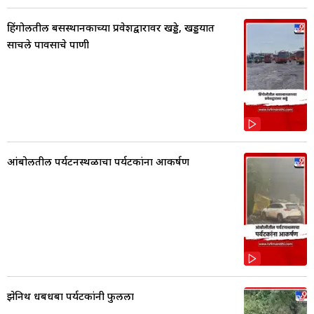
हिंगोलीतील बसस्थानकाच्या प्रवेशद्वारावर खड्डे, खड्डयात
साचले पावसाचे पाणी
आंबोलीतील पर्यटनस्थळाचा पर्यटकांना आकर्षण
झेनिथ धबधबा पर्यटकांनी फुलला