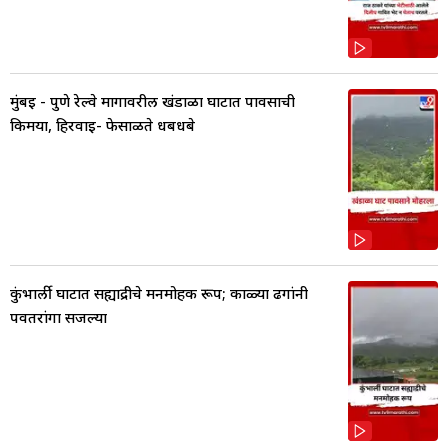
मुंबई - पुणे रेल्वे मार्गावरील खंडाळा घाटात पावसाची
किमया, हिरवाई- फेसाळते धबधबे
कुंभार्ली घाटात सह्याद्रीचे मनमोहक रूप; काळ्या ढगांनी
पर्वतरांगा सजल्या