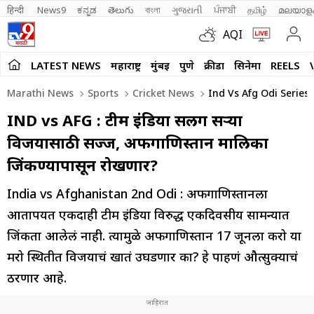
हिन्दी 
News9
ಕನ್ನಡ
తెలుగు
বাংলা
ગુજરાતી
ਪੰਜਾਬੀ
தமிழ்
മലയാള
AQI
LATEST NEWS
महाराष्ट्र
मुंबई
पुणे
क्रीडा
सिनेमा
REELS
Marathi News
Sports
Cricket News
Ind Vs Afg Odi Series 
IND vs AFG : टीम इंडिया सलग दुसऱ्या
विजयासाठी सज्ज, अफगाणिस्तान मालिका
जिंकण्यापासून रोखणार?
India vs Afghanistan 2nd Odi : अफगाणिस्तानला
आतापर्यंत एकदाही टीम इंडिया विरुद्ध एकदिवसीय सामन्यात
जिंकता आलेलं नाही. त्यामुळे अफगाणिस्तान 17 जूनला करो या
मरो स्थितीत विजयाचं खातं उघडणार का? हे पाहणं औत्सुक्याचं
ठरणार आहे.