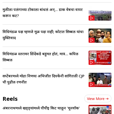
मुलीला पलंगाच्या टोकाला बांधलं अन्... डार्क वेबचा वापर
करून कट?
विधिमंडळ पक्ष म्हणजे मूळ पक्ष नाही; कोर्टात सिब्बल यांचा
युक्तिवाद
विधिमंडळ स्तरावर शिंदेंकडे बहुमत होतं, मात्र... कपिल
सिब्बल
सप्टेंबरमध्ये मोठा निर्णय! अभिजीत दिपकेंनी सांगितली CJP
ची पुढील रणनीत
Reels
View More
अंबरनाथमध्ये खड्ड्यांमध्ये पीपीई किट घालून 'मूनवॉक'