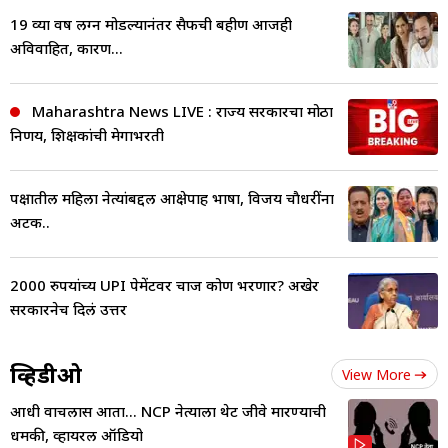
19 व्या वर्ष लग्न मोडल्यानंतर सैफची बहीण आजही
अविवाहित, कारण...
Maharashtra News LIVE : राज्य सरकारचा मोठा
निर्णय, शिक्षकांची मेगाभरती
पक्षातील महिला नेत्यांबद्दल आक्षेपार्ह भाषा, विजय चाैधरींना
अटक..
2000 रुपयांच्य UPI पेमेंटवर चार्ज कोण भरणार? अखेर
सरकारनेच दिलं उत्तर
व्हिडीओ
View More
आधी वाचलास आता... NCP नेत्याला थेट जीवे मारण्याची
धमकी, व्हायरल ऑडियो