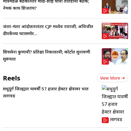
मंत्रिमंडळ बैठकीनंतर मोदी-शाह यांची तातडीची बैठक;
नेमकं काय शिजतंय?
जंतर-मंतर आंदोलनानंतर CJP मध्येच नाराजी; अभिजीत
दीपकेंच्या घरासमोर...
शिवसेना कुणाची? प्रतिक्षा निकालाची; कोर्टात सुनावणी
सुरूवात
Reels
View More
सिंधुदुर्ग जिल्ह्यात यावर्षी 57 हजार हेक्टर क्षेत्रावर भात
लागवड