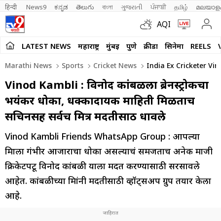
हिन्दी 
News9
ಕನ್ನಡ
తెలుగు
বাংলা
ગુજરાતી
ਪੰਜਾਬੀ
தமிழ்
മലയാള
AQI
LATEST NEWS
महाराष्ट्र
मुंबई
पुणे
क्रीडा
सिनेमा
REELS
Marathi News
Sports
Cricket News
India Ex Cricketer Vi
Vinod Kambli : विनोद कांबळीला ब्रेनस्ट्रोकचा
भयंकर धोका, धक्कादायक माहिती मिळताच
सचिनसह सर्वच मित्र मदतीसाठी धावले
Vinod Kambli Friends WhatsApp Group : आपल्या
मित्राला गंभीर आजाराचा धोका असल्याचं समजताच अनेक माजी
क्रिकेटपटू विनोद कांबळी याला मदत करण्यासाठी सरसावले
आहेत. कांबळीच्या मित्रांनी मदतीसाठी व्हॉट्सअप ग्रुप तयार केला
आहे.