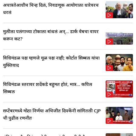
अपात्रतेआधीच चिन्ह दिलं, निवडणूक आयोगाला धारेवरच
धरलं
मुलीला पलंगाच्या टोकाला बांधलं अन्... डार्क वेबचा वापर
करून कट?
विधिमंडळ पक्ष म्हणजे मूळ पक्ष नाही; कोर्टात सिब्बल यांचा
युक्तिवाद
विधिमंडळ स्तरावर शिंदेंकडे बहुमत होतं, मात्र... कपिल
सिब्बल
सप्टेंबरमध्ये मोठा निर्णय! अभिजीत दिपकेंनी सांगितली CJP
ची पुढील रणनीत