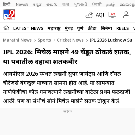
हिन्दी 
News9
ಕನ್ನಡ
తెలుగు
বাংলা
ગુજરાતી
ਪੰਜਾਬੀ
தமிழ்
മലയാള
AQI
LATEST NEWS
महाराष्ट्र
मुंबई
पुणे
क्रीडा
सिनेमा
REELS
Marathi News
Sports
Cricket News
IPL 2026 Lucknow Supe
IPL 2026: मिचेल मार्शने 49 चेंडूत ठोकलं शतक,
या पर्वातील दहावा शतकवीर
आयपीएल 2026 स्पर्धेत लखनौ सुपर जायंट्स आणि रॉयल
चॅलेंजर्स बंगळुरू यांच्यात सामना होत आहे. या सामन्यात
नाणेफेकीचा कौल गमावल्याने लखनौच्या वाटेला प्रथम फलंदाजी
आली. पण या संधीचं सोनं मिचेल मार्शने शतक ठोकून केलं.