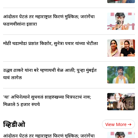
आंदोलन पेटलं तर महाराष्ट्रात फिरणं मुश्किल; जरांगेंचा
फडणवीसांना इशारा
मोठी घडामोड! प्रशांत किशोर, सुनेत्रा पवार यांच्या भेटीला
उद्धव ठाकरे यांना बरे म्हणायची वेळ आली; पुन्हा मुंबईत
यावं लागेल
'या' अभिनेत्याने सुचवलं शाहरुखच्या चित्रपटाचं नाव;
मिळाले 5 हजार रुपये
व्हिडीओ
View More
आंदोलन पेटलं तर महाराष्ट्रात फिरणं मुश्किल; जरांगेंचा