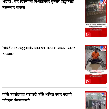
भंडारा : चार दिवसांच्या विश्रांतीनंतर तुमसर तालुक्यात
मुसळधार पाऊस
भिवंडीतील खड्ड्यांविरोधात पथनाट्य कलाकार उतरला
रस्त्यावर
काँग्रेस कार्यालयात राष्ट्रवादी काँग्रेस अजित पवार गटाची
जोरदार घोषणाबाजी