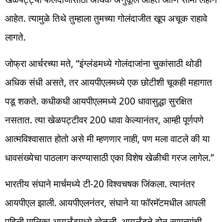
आहेत. त्यामुळे तिथे तुम्हाला तुमच्या गोलंदाजीत खूप अचूक राहावे
लागते.
जोफ्रा आर्चरच्या मते, “इंग्लंडमध्ये गोलंदाजांना चुकांसाठी थोडी
अधिक संधी असते, तर आयपीएलमध्ये एक छोटीशी चूकही महागात
पडू शकते. कधीकधी आयपीएलमध्ये 200 धावासुद्धा सुरक्षित
नसतात. त्या खेळपट्टीवर 200 धावा केल्यानंतर, आम्ही पूर्णपणे
आत्मविश्वासात होतो असे मी म्हणणार नाही, पण मला वाटले की या
धावसंख्येचा पाठलाग करण्यासाठी एका विशेष खेळीची गरज लागेल.”
भारतीय संघाने मार्चमध्ये टी-20 विश्वचषक जिंकला. त्यानंतर
आयपीएल झाली. आयपीएलनंतर, संघाने या फॉरमॅटमधील आपली
पहिली मालिका आयर्लंडमध्ये खेळली. आयर्लंडने दोन सामन्यांची