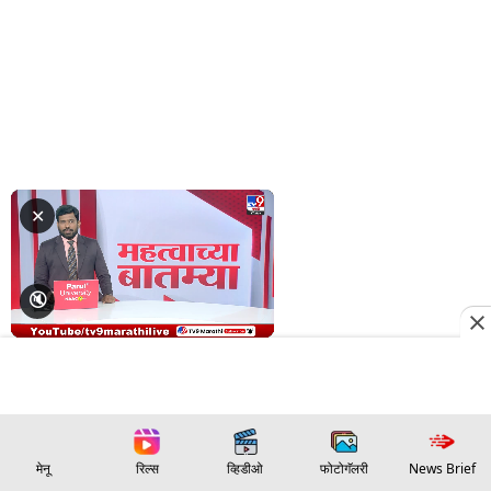
मेनू
रिल्स
व्हिडीओ
फोटोगॅलरी
News Brief