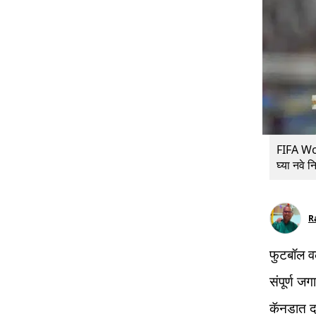
FIFA Wor
घ्या नवे 
R
फुटबॉल वर
संपूर्ण ज
कॅनडात दा