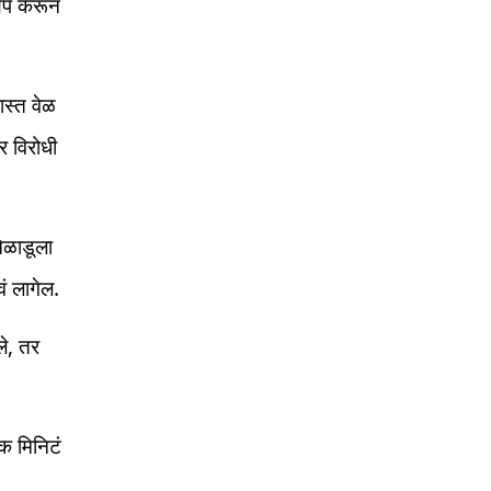
षेप करून
ास्त वेळ
र विरोधी
ेळाडूला
ं लागेल.
ले, तर
क मिनिटं