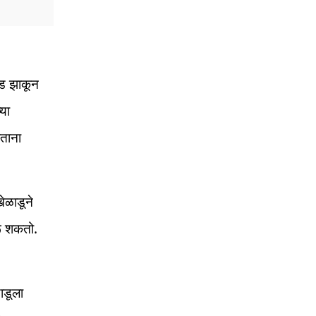
ोंड झाकून
्या
ताना
खेळाडूने
रू शकतो.
ाडूला