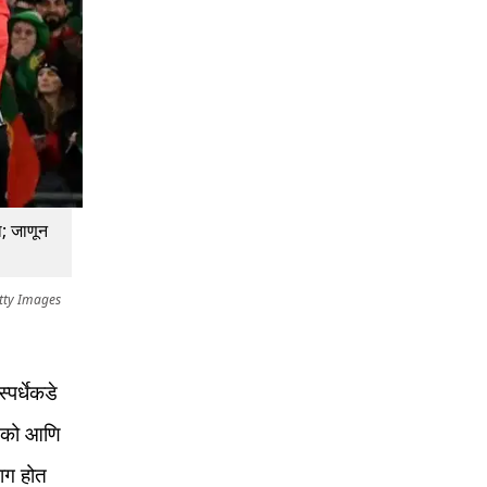
; जाणून
tty Images
पर्धेकडे
्सिको आणि
भाग होत