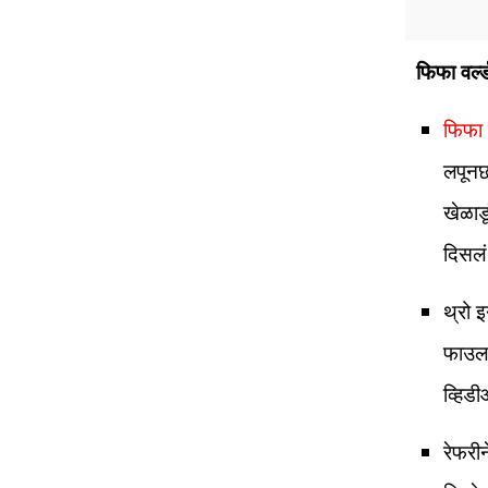
फिफा वर्ल
फिफा 
लपूनछ
खेळाड
दिसलं
थ्रो इ
फाउल 
व्हिड
रेफरीन