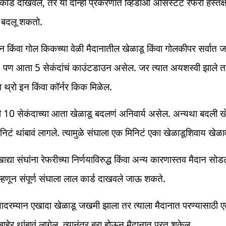
 कार्ड दाखवले, तर या दोन्ही प्रकरणात व्हिडीओ असिस्टंट रेफरी हस्तक्
य बदलू शकतो.
इन किंवा गोल किकच्या वेळी मैदानातील खेळाडू किंवा गोलकीपर सर्वात ज
. पण आता 5 सेकंदांचं काउंटडाउन असेल. जर त्यात अयशस्वी झाले त
ा थ्रो इन किंवा कॉर्नर किक मिळेल.
नी 10 सेकंदाच्या आता खेळाडू बदलणं अनिवार्य असेल. अन्यथा बदली ख
िटं थांबावं लागले. त्यामुळे संघाला एक मिनिटं एका खेळाडूशिवाय खेळाव
द्या संघांना रेफरीच्या निर्णयाविरुद्ध किंवा अन्य कारणास्तव मैदान सोड
 म्हणून संपूर्ण संघाला लाल कार्ड दाखवले जाऊ शकते.
यादरम्यान एखादा खेळाडू जखमी झाला तर त्याला मैदानात परण्यासाठी ए
बाहेर थांबावं लागेल. त्यानंतर बरा होऊन मैदानात परतू शकेल.