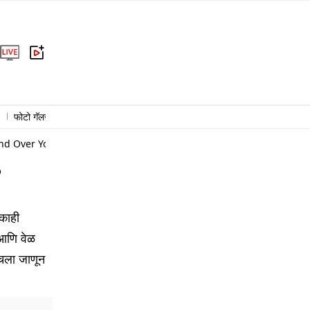
फोटो गॅलरी
राजकारण
क्राईम
राष्ट्रीय
आंतरराष्ट्रीय
बिझनेस
हेल्थ
and Over Your Mouth Start The Game In 5 Seconds Know The New R
5
 काही
 आणि वेळ
 चला जाणून