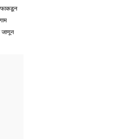
 फिफाकडून
लगाम
ा जाणून