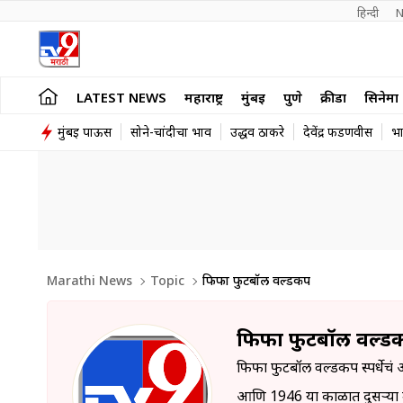
हिन्दी 
N
LATEST NEWS
महाराष्ट्र
मुंबई
पुणे
क्रीडा
सिनेमा
मुंबई पाऊस
सोने-चांदीचा भाव
उद्धव ठाकरे
देवेंद्र फडणवीस
भ
Marathi News
Topic
फिफा फुटबॉल वर्ल्डकप
फिफा फुटबॉल वर्ल्ड
फिफा फुटबॉल वर्ल्डकप स्पर्धेचं 
आणि 1946 या काळात दुसऱ्या महायु