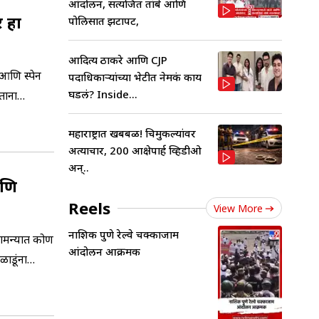
आंदोलन, सत्यजित तांबे आणि
र हा
पोलिसात झटापट,
आदित्य ठाकरे आणि CJP
 आणि स्पेन
पदाधिकाऱ्यांच्या भेटीत नेमकं काय
घडलं? Inside...
ताना
महाराष्ट्रात खबबळ! चिमुकल्यांवर
अत्याचार, 200 आक्षेपार्ह व्हिडीओ
अन्..
आणि
Reels
View More
नाशिक पुणे रेल्वे चक्काजाम
 सामन्यात कोण
आंदोलन आक्रमक
ळाडूंना