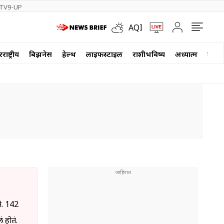
TV9-UP
AQI
ाष्ट्रीय
बिझनेस
हेल्थ
लाईफस्टाईल
राशीभविष्य
अध्यात्म
वेब स
ते. 142
 होतं.