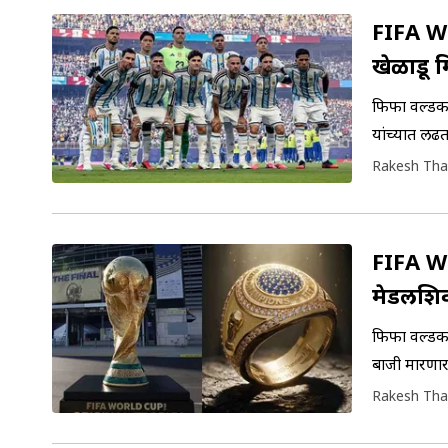
FIFA Wo
खेळाडू 
फिफा वर्ल्डक
यांच्यात लढ
अर्जेंटीनाच्
Rakesh Tha
FIFA Wor
मेडलशि
फिफा वर्ल्डक
बाजी मारणार?
अंगठी दिली
Rakesh Tha