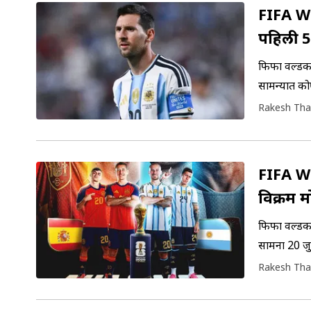
FIFA Wo
पहिली 5
फिफा वर्ल्डक
सामन्यात को
55 मिनिटं मे
Rakesh Tha
FIFA Wo
विक्रम 
फिफा वर्ल्डक
सामना 20 जु
विक्रम मोडी
Rakesh Tha