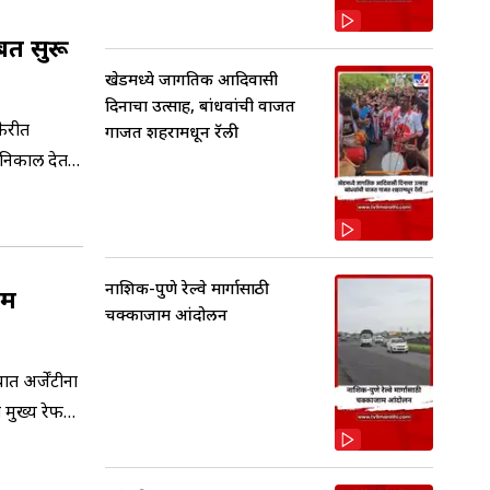
बत सुरू
खेडमध्ये जागतिक आदिवासी
दिनाचा उत्साह, बांधवांची वाजत
फेरीत
गाजत शहरामधून रॅली
 निकाल देत
ेत.
नाशिक-पुणे रेल्वे मार्गासाठी
िम
चक्काजाम आंदोलन
त अर्जेंटीना
 मुख्य रेफरी
लिसांनी अटक