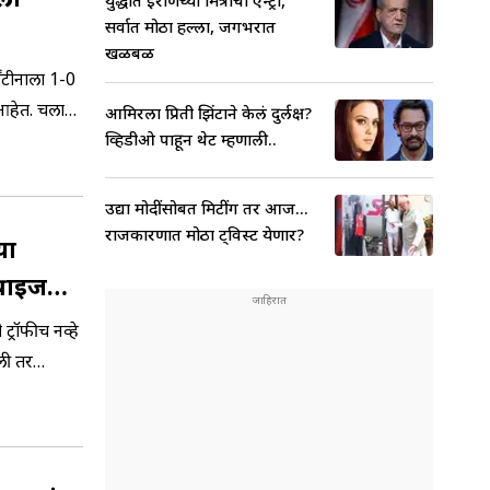
युद्धात इराणच्या मित्राची एन्ट्री,
सर्वात मोठा हल्ला, जगभरात
खळबळ
ेंटीनाला 1-0
 आहेत. चला
आमिरला प्रिती झिंटाने केलं दुर्लक्ष?
व्हिडीओ पाहून थेट म्हणाली..
उद्या मोदींसोबत मिटींग तर आज...
राजकारणात मोठा ट्विस्ट येणार?
या
्राईज
ट्रॉफीच नव्हे
ली तर