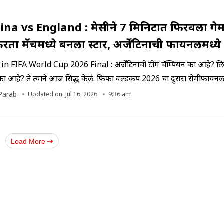
na vs England : मेसीने 7 मिनिटात फिरवला गे
रता मॅचमध्ये बनला स्टार, अर्जेंटिनाची फायनलमध्य
n FIFA World Cup 2026 Final : अर्जेंटिनाची टीम चॅम्पियन का आहे? लि
ू का आहे? ते त्याने आज सिद्ध केलं. फिफा वर्ल्डकप 2026 चा दुसरा सेमीफायन
टिंग झाला. शेवटपर्यंत चाहत्यांच्या मनाला धाकधूक लागून राहिलेली.
Parab
Updated on: Jul 16, 2026
9:36 am
Load More