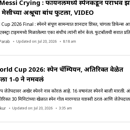
Messi Crying : फायनलमध्ये स्पेनकडून पराभव झा
मेसीच्या अश्रूचा बांध फुटला, VIDEO
up 2026 Final : स्पेनने संपूर्ण सामन्यात शानदार शिस्त, चांगला डिफेन्स आणि
 एक्स्ट्रा टाइममध्ये मिळालेल्या एका संधीचं त्यांनी सोनं केलं. फुटबॉलची सर्वात प्रतिष
िंकली. दुसरीकडे मेसीच्या अश्रुनी फायनलला संस्मरणीय बनवलं.
Parab
Updated on: Jul 20, 2026
8:18 am
rld Cup 2026: स्पेन चॅम्पियन, अतिरिक्त वेळेत
नाला 1-0 ने नमवलं
प जेतेपदावर अखेर स्पेनने नाव कोरलं आहे. 16 वर्षानंतर स्पेनने बाजी मारली. अ
िरिक्त 30 मिनिटांच्या खेळात स्पेन गोल मारण्यात यशस्वी ठरलं आणि जेतेपद
kur
Updated on: Jul 20, 2026
3:35 am