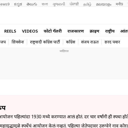
ews9
ಕನ್ನಡ
తెలుగు
বাংলা
ગુજરાતી
ਪੰਜਾਬੀ
தமிழ்
മലയാളം
मनी9
REELS
VIDEOS
फोटो गॅलरी
राजकारण
क्राईम
राष्ट्रीय
आंतरर
ाजप
शिवसेना
राष्ट्रवादी काँग्रेस पार्टी
काँग्रेस
संजय राऊत
शरद पवार
कप
आयोजन पहिल्यांदा 1930 मध्ये करण्यात आलं होतं. दर चार वर्षांनी ही स्पर्धा हो
द्धामुळे स्पर्धेचं आयोजन केलं नव्हतं. पहिल्या जेतेपदावर उरुग्वेने नाव कोरलं