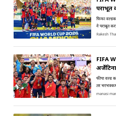
पराभूत 
फिफा वर्ल्डक
ने पराबूत क
जाणून घेऊयात
Rakesh Tha
FIFA W
अर्जेंटि
मनी ऐकू
फीपा वर्ल्ड 
तर भरभक्कम 
उपविजेता संघ अर्जेंटि
manasi ma
बक्षीस आहे.