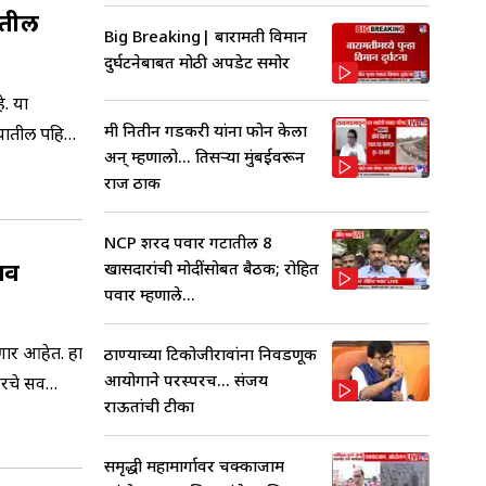
ातील
Big Breaking| बारामती विमान
दुर्घटनेबाबत मोठी अपडेट समोर
े. या
मी नितीन गडकरी यांना फोन केला
्यातील पहिली
अन् म्हणालो... तिसऱ्या मुंबईवरून
राज ठाक
NCP शरद पवार गटातील 8
्व
खासदारांची मोदींसोबत बैठक; रोहित
पवार म्हणाले...
ेणार आहेत. हा
ठाण्याच्या टिकोजीरावांना निवडणूक
आयोगाने परस्परच... संजय
चे सर्व
राऊतांची टीका
समृद्धी महामार्गावर चक्काजाम