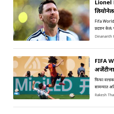
Lionel 
लियोनेल 
Fifa World C
प्रदर्शन केलं.
दुसऱ्यांदा ज
Dinananth 
FIFA Wo
अर्जेंटी
फिफा वर्ल्डक
सामन्यात अत
घातली.
Rakesh Tha