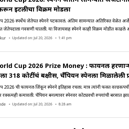
करून इटलीचा विक्रम मोडला
प 2026 स्पर्धेचं जेतेपत स्पेनने पटकावलं. अंतिम सामन्यात अतिरिक्त वेळेत अर्ज
रत जेतेपदाला गवसणी घातली. या विजायसह स्पेनने काही विक्रम मोडीत काढले
 रेकॉर्ड
kur
Updated on: Jul 20, 2026
1:41 pm
orld Cup 2026 Prize Money : फायनल हरणाऱ्
नाला 318 कोटींचं बक्षीस, चँपियन स्पेनला मिळालेली प
न डोळेच विस्फारतील
कप 2026 ची फायनल जिंकून स्पेनने इतिहास रचला. मात्र त्यांनी फक्त वर्ल्डकपची 
रक्कमही कमावली. चँपियन बनल्यावर स्पेनवर कोट्यवधी रुपयांची बरसात झा
नाही काही रिकाम्या हाताने परतला नाही. विजेत्या संघाला मिळालेली हे सर्वात मोठी
nde
Updated on: Jul 20, 2026
8:28 am