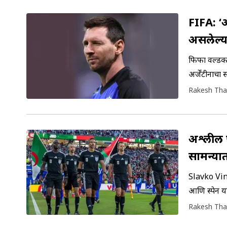
FIFA: ‘
असलेल्या
फिफा वर्ल्डक
अर्जेंटीनाचा
असल्याचं अन
Rakesh Tha
अश्लील 
सामन्या
Slavko Vinc
आणि स्पेन या
म्हणून नियुक्
Rakesh Tha
केली होती.