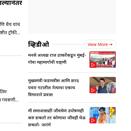
ल्यानंतर
 धैर्य यांचं
्ठीत ट्रॉफी
व्हिडीओ
View More
मनसे अध्यक्ष राज ठाकरेंकडून मुंबई-
गोवा महामार्गाची पाहणी
मुख्यमंत्री फडणवीस आणि शरद
पवार गटातील नेत्याचा एकाच
ंतिम
विमानाने प्रवास
ाला गवसणी
मी समाजासाठी जीवघेणं उपोषणही
करु शकतो तर कोणाचा जीवही घेऊ
शकतो- जरांगे