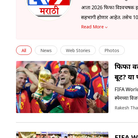
आता 2026 फिफा विश्वचषक इतिहा
सहभागी होणार आहेत. तसेच 104 स
Read More
All
News
Web Stories
Photos
फिफा वर
बूट? या 
FIFA World 
स्पेनच्या वि
स्पर्धेतील 
Rakesh Tha
FIFA Wo