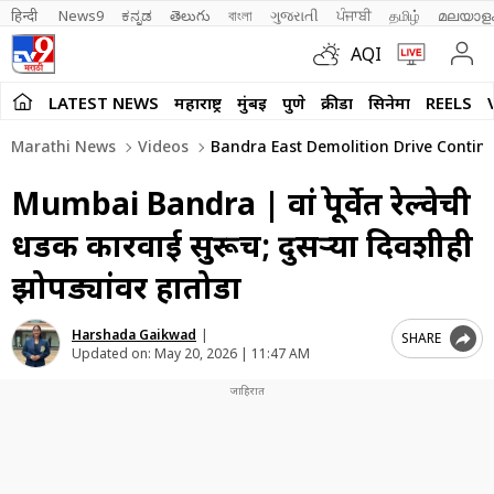
हिन्दी 
News9
ಕನ್ನಡ
తెలుగు
বাংলা
ગુજરાતી
ਪੰਜਾਬੀ
தமிழ்
മലയാള
AQI
LATEST NEWS
महाराष्ट्र
मुंबई
पुणे
क्रीडा
सिनेमा
REELS
Marathi News
Videos
Bandra East Demolition Drive Continu
Mumbai Bandra | वांद्रे पूर्वेत रेल्वेची
धडक कारवाई सुरूच; दुसऱ्या दिवशीही
झोपड्यांवर हातोडा
Harshada Gaikwad
|
SHARE
Updated on:
May 20, 2026 | 11:47 AM