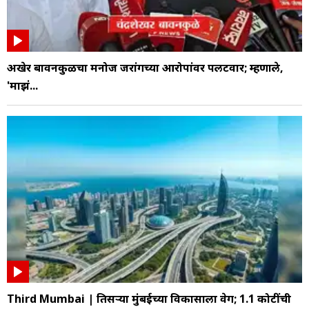
अखेर बावनकुळेंचा मनोज जरांगेंच्या आरोपांवर पलटवार; म्हणाले,
'माझं...
Third Mumbai | तिसऱ्या मुंबईच्या विकासाला वेग; 1.1 कोटींची