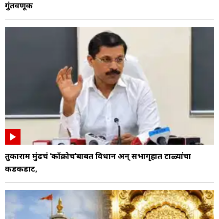
गुंतवणूक
तुकाराम मुंढेंचं ‘कॉक्रोच’बाबत विधान अन् सभागृहात टाळ्यांचा
कडकडाट,