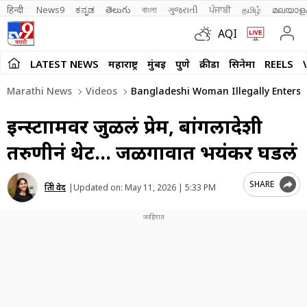
हिन्दी 
News9
ಕನ್ನಡ
తెలుగు
বাংলা
ગુજરાતી
ਪੰਜਾਬੀ
தமிழ்
മലയാള
AQI
LATEST NEWS
महाराष्ट्र
मुंबई
पुणे
क्रीडा
सिनेमा
REELS
Marathi News
Videos
Bangladeshi Woman Illegally Enters 
इन्स्टाग्रामवर जुळलं प्रेम, बांगलादेशी
तरुणीनं थेट… जळगावात भयंकर घडलं
SHARE
प्रिती वेद
|
Updated on:
May 11, 2026 | 5:33 PM