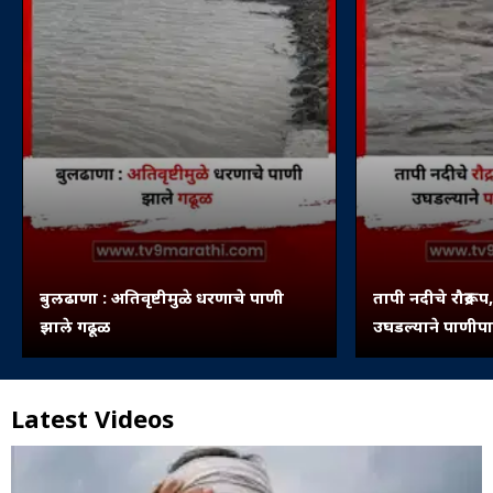
बुलढाणा : अतिवृष्टीमुळे धरणाचे पाणी
तापी नदीचे रौद्ररू
झाले गढूळ
उघडल्याने पाणीप
Latest Videos