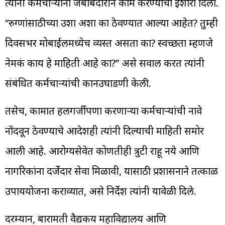
त्यांनी कर्मचाऱ्यांना जबाबदारीने काम करण्याचा इशारा दिला.
“रुग्णांसाठीच्या उशा अशा का ठेवण्यात आल्या आहेत? तुम्ही
दिवसभर मोबाईलमध्येच व्यस्त असता का? स्वच्छता म्हणजे
नेमकं काय हे माहिती आहे का?” असे सवाल करत त्यांनी
संबंधित कर्मचाऱ्यांची कानउघाडणी केली.
तसेच, कामात हलगर्जीपणा करणाऱ्या कर्मचाऱ्यांची नावे
नोंदवून ठेवण्याचे आदेशही त्यांनी दिल्याची माहिती समोर
आली आहे. आरोग्यसेवेत कोणतीही त्रुटी राहू नये आणि
नागरिकांना दर्जेदार सेवा मिळावी, यासाठी प्रशासनाने तत्काळ
उपाययोजना कराव्यात, असे निर्देश त्यांनी यावेळी दिले.
दरम्यान, बारामती वैद्यकीय महाविद्यालय आणि