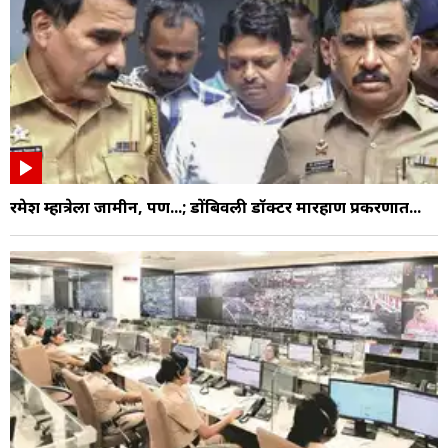
रमेश म्हात्रेला जामीन, पण...; डोंबिवली डॉक्टर मारहाण प्रकरणात...