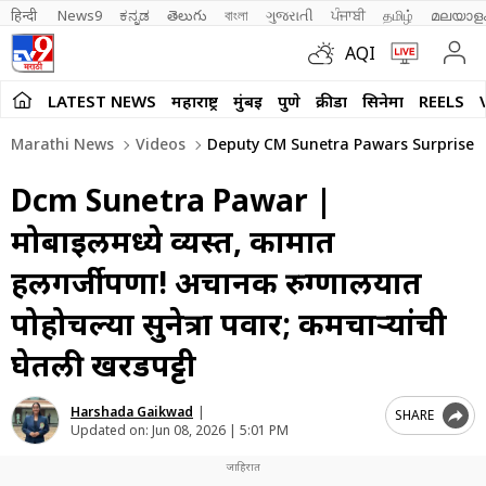
हिन्दी 
News9
ಕನ್ನಡ
తెలుగు
বাংলা
ગુજરાતી
ਪੰਜਾਬੀ
தமிழ்
മലയാള
AQI
LATEST NEWS
महाराष्ट्र
मुंबई
पुणे
क्रीडा
सिनेमा
REELS
Marathi News
Videos
Deputy CM Sunetra Pawars Surprise In
Dcm Sunetra Pawar |
मोबाईलमध्ये व्यस्त, कामात
हलगर्जीपणा! अचानक रुग्णालयात
पोहोचल्या सुनेत्रा पवार; कर्मचाऱ्यांची
घेतली खरडपट्टी
Harshada Gaikwad
|
SHARE
Updated on:
Jun 08, 2026 | 5:01 PM