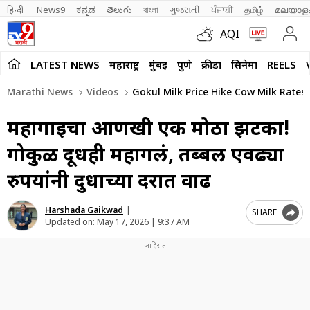
हिन्दी 
News9
ಕನ್ನಡ
తెలుగు
বাংলা
ગુજરાતી
ਪੰਜਾਬੀ
தமிழ்
മലയാള
AQI
LATEST NEWS
महाराष्ट्र
मुंबई
पुणे
क्रीडा
सिनेमा
REELS
Marathi News
Videos
Gokul Milk Price Hike Cow Milk Rates
महागाईचा आणखी एक मोठा झटका!
गोकुळ दूधही महागलं, तब्बल एवढ्या
रुपयांनी दुधाच्या दरात वाढ
Harshada Gaikwad
|
SHARE
Updated on:
May 17, 2026 | 9:37 AM