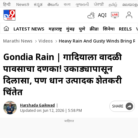
हिन्दी 
News9
ಕನ್ನಡ
తెలుగు
বাংলা
ગુજરાતી
ਪੰਜਾਬੀ
தமிழ்
മലയാള
AQI
LATEST NEWS
महाराष्ट्र
मुंबई
पुणे
क्रीडा
सिनेमा
REELS
Marathi News
Videos
Heavy Rain And Gusty Winds Bring Re
Gondia Rain | गोंदियाला वादळी
पावसाचा दणका! उकाड्यापासून
दिलासा, पण धान उत्पादक शेतकरी
चिंतेत
Harshada Gaikwad
|
SHARE
Updated on:
Jun 12, 2026 | 5:58 PM