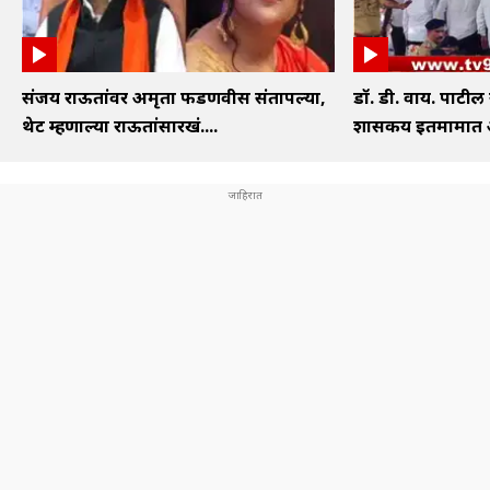
संजय राऊतांवर अमृता फडणवीस संतापल्या,
डॉ. डी. वाय. पाटील
थेट म्हणाल्या राऊतांसारखं....
शासकीय इतमामात अं