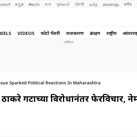
ews9
ಕನ್ನಡ
తెలుగు
বাংলা
ગુજરાતી
ਪੰਜਾਬੀ
தமிழ்
മലയാളം
मनी9
REELS
VIDEOS
फोटो गॅलरी
राजकारण
क्राईम
राष्ट्रीय
आंतरराष्ट
sue Sparked Political Reactions In Maharashtra
 ठाकरे गटाच्या विरोधानंतर फेरविचार, ने