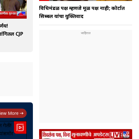
विधिमंडळ पक्ष म्हणजे मूळ पक्ष नाही; कोर्टात
सिब्बल यांचा युक्तिवाद
र्णय!
ांगितली CJP
iew More