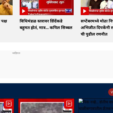
 पक्ष
विधिमंडळ स्तरावर शिंदेंकडे
सप्टेंबरमध्ये मोठा नि
ा
बहुमत होतं, मात्र... कपिल सिब्बल
अभिजीत दिपकेंनी स
ची पुढील रणनीत
V