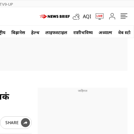
TV9-UP
AQI
्रीय
बिझनेस
हेल्थ
लाईफस्टाईल
राशीभविष्य
अध्यात्म
वेब स्टोर
मकं
SHARE