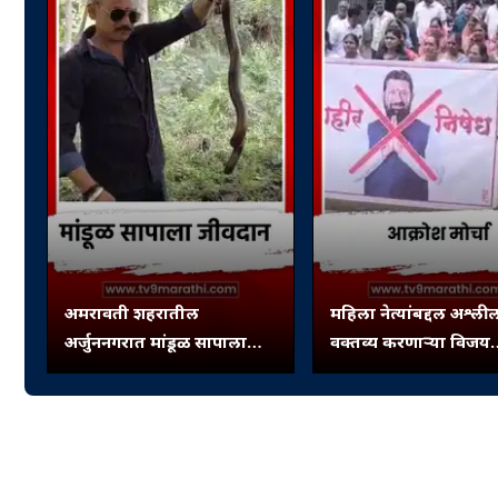
अमरावती शहरातील
महिला नेत्यांबद्दल अश्ली
अर्जुननगरात मांडूळ सापाला
वक्तव्य करणाऱ्या विजय
जीवदान
चौधरींविरोधात आक्रोश मो