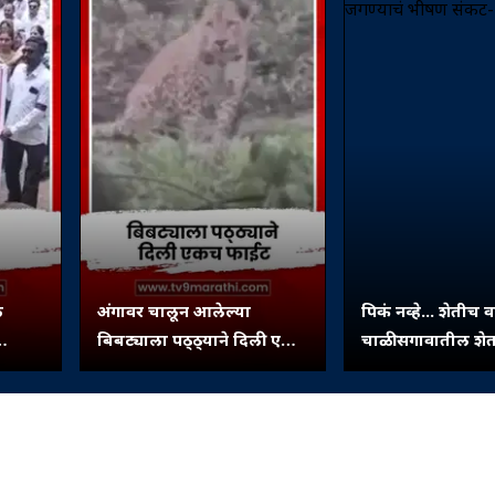
ल
अंगावर चालून आलेल्या
पिकं नव्हे... शेतीच व
बिबट्याला पठ्ठ्याने दिली एकच
चाळीसगावातील शेत
र्चा
फाईट.. अन् बिबट्याने ठोकली
जगण्याचं भीषण सं
धूम