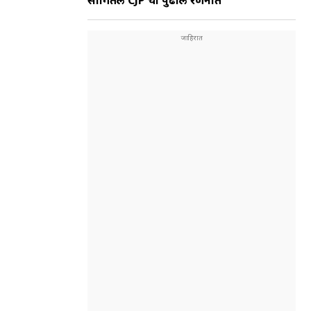
सांगितली CJP ची पुढील रणनीत