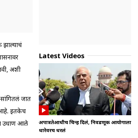
क झाल्याचं
Latest Videos
रशासनावर
डावी, अशी
ं सांगितलं जात
 आहे. इतकेच
अपात्रतेआधीच चिन्ह दिलं, निवडणूक आयोगाला
ांना उधाण आले
धारेवरच धरलं