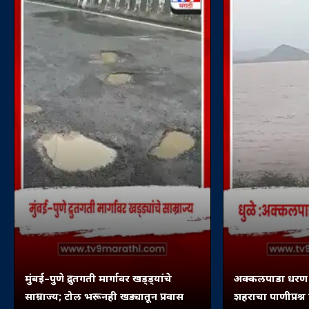
मुंबई–पुणे द्रुतगती मार्गावर खड्ड्यांचे
अक्कलपाडा धरण ९
साम्राज्य; टोल भरूनही खड्यातून प्रवास
शहराचा पाणीप्रश्