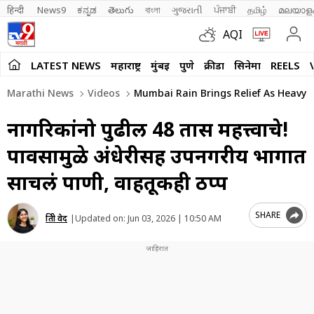
हिन्दी 
News9
ಕನ್ನಡ
తెలుగు
বাংলা
ગુજરાતી
ਪੰਜਾਬੀ
தமிழ்
മലയാള
AQI
LATEST NEWS
महाराष्ट्र
मुंबई
पुणे
क्रीडा
सिनेमा
REELS
Marathi News
Videos
Mumbai Rain Brings Relief As Heavy 
नागरिकांनो पुढील 48 तास महत्त्वाचे!
पावसामुळे अंधेरीसह उपनगरीय भागात
साचलं पाणी, वाहतूकही ठप्प
SHARE
प्रिती वेद
|
Updated on:
Jun 03, 2026 | 10:50 AM