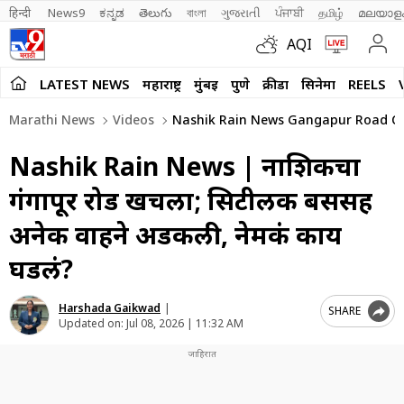
हिन्दी 
News9
ಕನ್ನಡ
తెలుగు
বাংলা
ગુજરાતી
ਪੰਜਾਬੀ
தமிழ்
മലയാള
AQI
LATEST NEWS
महाराष्ट्र
मुंबई
पुणे
क्रीडा
सिनेमा
REELS
Marathi News
Videos
Nashik Rain News Gangapur Road Coll
Nashik Rain News | नाशिकचा
गंगापूर रोड खचला; सिटीलिंक बससह
अनेक वाहने अडकली, नेमकं काय
घडलं?
Harshada Gaikwad
|
SHARE
Updated on:
Jul 08, 2026 | 11:32 AM