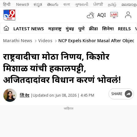
हिन्दी 
News9
ಕನ್ನಡ
తెలుగు
বাংলা
ગુજરાતી
ਪੰਜਾਬੀ
தமிழ்
മലയാള
AQI
LATEST NEWS
महाराष्ट्र
मुंबई
पुणे
क्रीडा
सिनेमा
REELS
Marathi News
Videos
NCP Expels Kishor Masal After Object
राष्ट्रवादीचा मोठा निर्णय, किशोर
मिशाळ यांची हकालपट्टी,
अजितदादांवर विधान करणं भोवलं!
SHARE
प्रिती वेद
|
Updated on:
Jun 08, 2026 | 4:45 PM