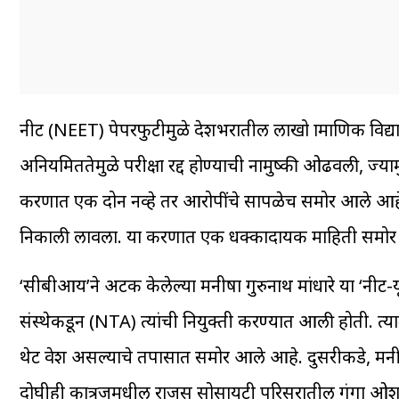
नीट (NEET) पेपरफुटीमुळे देशभरातील लाखो प्रामाणिक विद्यार
अनियमिततेमुळे परीक्षा रद्द होण्याची नामुष्की ओढवली, ज्यामुळ
प्रकरणात एक दोन नव्हे तर आरोपींचे सापळेच समोर आले आहेत
निकाली लावला. या प्रकरणात एक धक्कादायक माहिती समो
‘सीबीआय’ने अटक केलेल्या मनीषा गुरुनाथ मांधारे या ‘नीट-यूजी २०२
संस्थेकडून (NTA) त्यांची नियुक्ती करण्यात आली होती. त्यामु
थेट प्रवेश असल्याचे तपासात समोर आले आहे. दुसरीकडे, मनीष
दोघीही कात्रजमधील राजस सोसायटी परिसरातील गंगा ओश