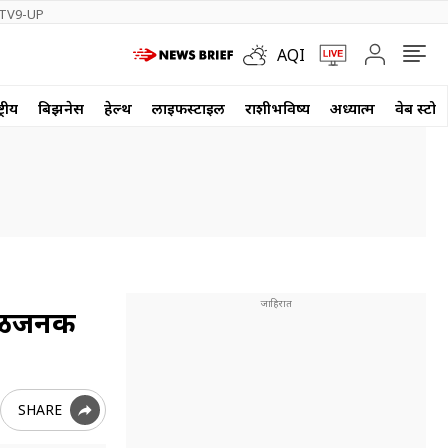
TV9-UP
AQI
्रीय
बिझनेस
हेल्थ
लाईफस्टाईल
राशीभविष्य
अध्यात्म
वेब स्टोर
खळबळजनक
SHARE