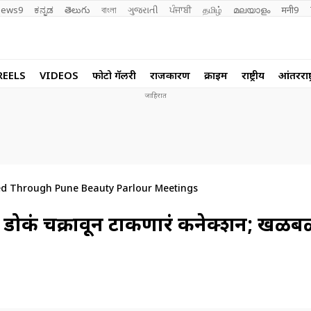
ews9
ಕನ್ನಡ
తెలుగు
বাংলা
ગુજરાતી
ਪੰਜਾਬੀ
தமிழ்
മലയാളം
मनी9
REELS
VIDEOS
फोटो गॅलरी
राजकारण
क्राईम
राष्ट्रीय
आंतरराष्ट
d Through Pune Beauty Parlour Meetings
रफुटीचं डोकं चक्रावून टाकणारं कनेक्शन; 