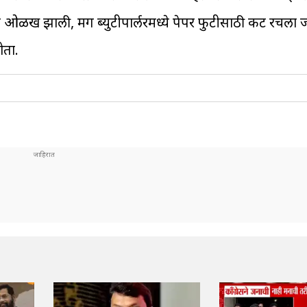
ळे ओळख झाली, मग ब्युटीपार्लरमध्ये पेपर फुटीसाठी कट रचला 
ोता.