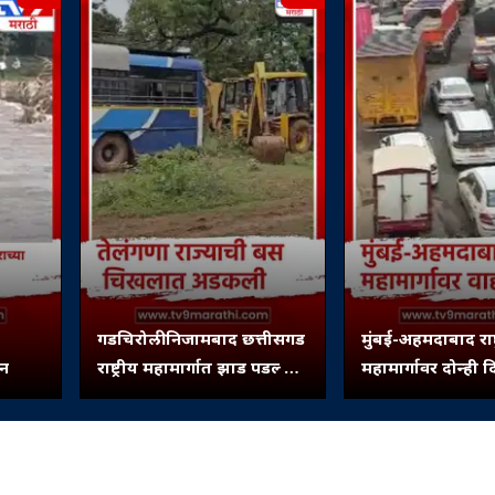
गडचिरोली निजामबाद छत्तीसगड
मुंबई-अहमदाबाद राष्ट
ून
राष्ट्रीय महामार्गात झाड पडल्याने
महामार्गावर दोन्ही द
बस अडकली...
वाहतूक कोंडी...