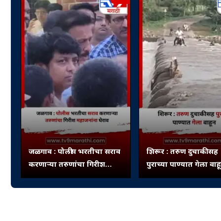
जळगाव : पोलीस भरतीचा सराव
शिरूर : तरुण दुचाकीसह
करणाऱ्या तरुणांचा गिरीश
पुराच्या पाण्यात गेला वाह
महाजनांना घेराव