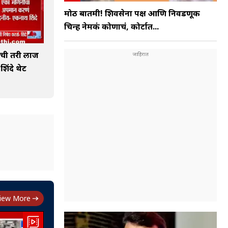
मोठी बातमी! शिवसेना पक्ष आणि निवडणूक
चिन्ह नेमकं कोणाचं, कोर्टात...
ाची तरी लाज
 शिंदे थेट
iew More