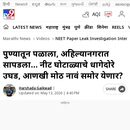
हिन्दी 
News9
ಕನ್ನಡ
తెలుగు
বাংলা
ગુજરાતી
ਪੰਜਾਬੀ
தமிழ்
മലയാള
AQI
LATEST NEWS
महाराष्ट्र
मुंबई
पुणे
क्रीडा
सिनेमा
REELS
Marathi News
Videos
NEET Paper Leak Investigation Intens
पुण्यातून पळाला, अहिल्यानगरात
सापडला… नीट घोटाळ्याचे धागेदोरे
उघड, आणखी मोठी नावं समोर येणार?
Harshada Gaikwad
|
SHARE
Updated on:
May 13, 2026 | 4:40 PM