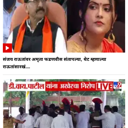
संजय राऊतांवर अमृता फडणवीस संतापल्या, थेट म्हणाल्या
राऊतांसारखं....