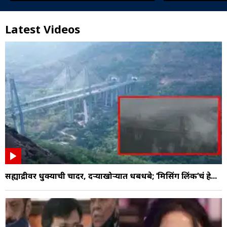
Latest Videos
सह्याद्रीवर धुक्याची चादर, दऱ्याखोऱ्यात धबधबे; ‘मिसिंग लिंक’चं हे...