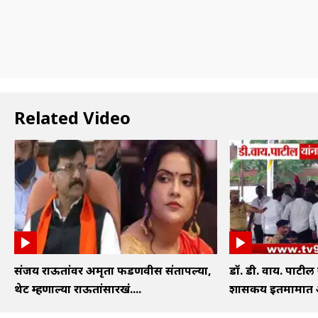
Related Video
संजय राऊतांवर अमृता फडणवीस संतापल्या,
डॉ. डी. वाय. पाटील
थेट म्हणाल्या राऊतांसारखं....
शासकीय इतमामात अं