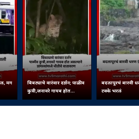
कल, मग
बिबट्याचे वारंवार दर्शन; पाळीव
बदलापूरचं बारवी 
कुत्री,जनावरे गायब होत
टक्के भरलं
असल्याने ग्रामस्थांमध्ये भीतीचे
वातावरण