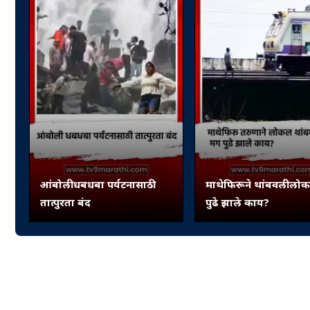
आंबोली धबधबा पर्यटनासाठी
माथेफिरूने थांबवली लो
तात्पुरता बंद
पुढे झाले काय?