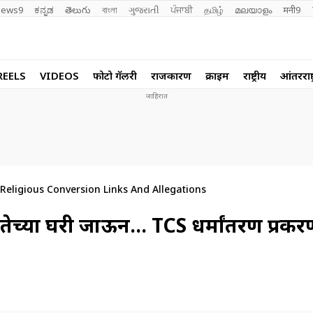
ews9
ಕನ್ನಡ
తెలుగు
বাংলা
ગુજરાતી
ਪੰਜਾਬੀ
தமிழ்
മലയാളം
मनी9
REELS
VIDEOS
फोटो गॅलरी
राजकारण
क्राईम
राष्ट्रीय
आंतरराष्ट
Religious Conversion Links And Allegations
तेच्या घरी जाऊन… TCS धर्मांतरण प्रक