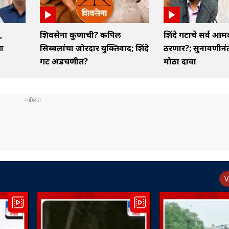
,
शिवसेना कुणाची? कपिल
शिंदे गटाचे सर्व आम
या
सिब्बलांचा जोरदार युक्तिवाद; शिंदे
ठरणार?; सुनावणीनं
गट अडचणीत?
मोठा दावा
V