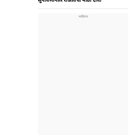
सुनावणीनंतर राऊतांचा मोठा दावा