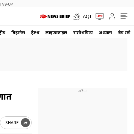
TV9-UP
AQI
्रीय
बिझनेस
हेल्थ
लाईफस्टाईल
राशीभविष्य
अध्यात्म
वेब स्टोर
रणात
SHARE