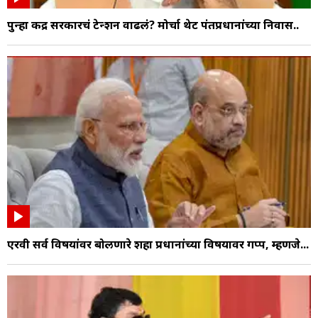
पुन्हा केंद्र सरकारचं टेन्शन वाढलं? मोर्चा थेट पंतप्रधानांच्या निवास..
एरवी सर्व विषयांवर बोलणारे शहा प्रधानांच्या विषयावर गप्प, म्हणजे...