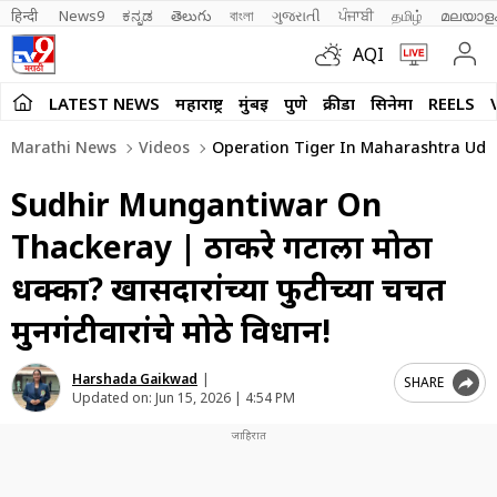
हिन्दी 
News9
ಕನ್ನಡ
తెలుగు
বাংলা
ગુજરાતી
ਪੰਜਾਬੀ
தமிழ்
മലയാള
AQI
LATEST NEWS
महाराष्ट्र
मुंबई
पुणे
क्रीडा
सिनेमा
REELS
Marathi News
Videos
Operation Tiger In Maharashtra Ud
Sudhir Mungantiwar On
Thackeray | ठाकरे गटाला मोठा
धक्का? खासदारांच्या फुटीच्या चर्चेत
मुनगंटीवारांचे मोठे विधान!
Harshada Gaikwad
|
SHARE
Updated on:
Jun 15, 2026 | 4:54 PM