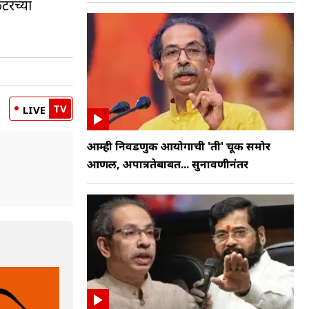
टरच्या
TV
LIVE
आम्ही निवडणुक आयोगाची 'ती' चूक समोर
आणली, अपात्रतेबाबत... सुनावणीनंतर