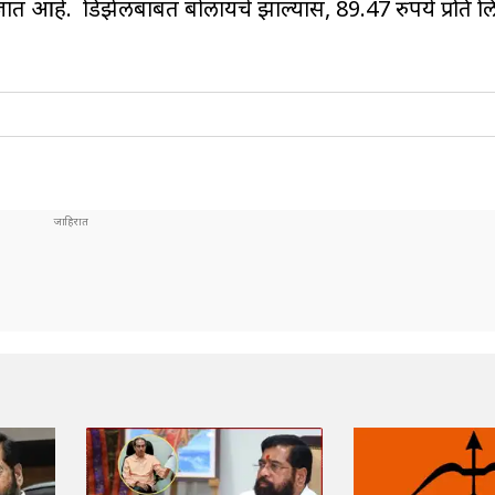
ले जात आहे. डिझेलबाबत बोलायचे झाल्यास, 89.47 रुपये प्रति लि