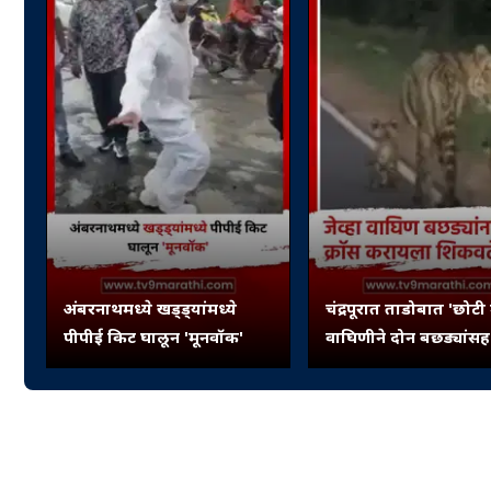
अंबरनाथमध्ये खड्ड्यांमध्ये
चंद्रपूरात ताडोबात 'छोटी 
पीपीई किट घालून 'मूनवॉक'
वाघिणीने दोन बछड्यांसह 
ओलांडला