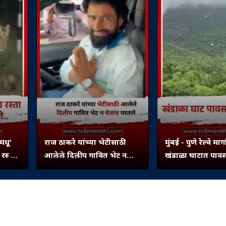
मधू'
राज ठाकरे यांच्या भेटीसाठी
मुंबई - पुणे रेल्वे मार
रस्ता
आलेले दिलीप गावित भेट न
खंडाळा घाटात पाव
घेताच परतले
किमया, हिरवाई- फे
धबधबे