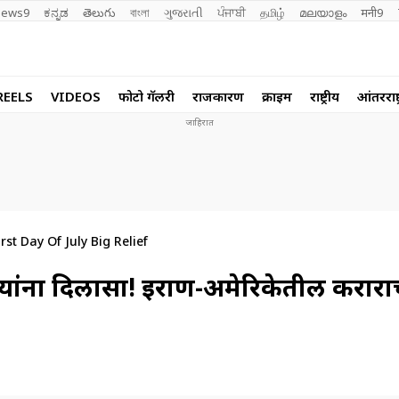
ews9
ಕನ್ನಡ
తెలుగు
বাংলা
ગુજરાતી
ਪੰਜਾਬੀ
தமிழ்
മലയാളം
मनी9
REELS
VIDEOS
फोटो गॅलरी
राजकारण
क्राईम
राष्ट्रीय
आंतरराष्ट
st Day Of July Big Relief
न्यांना दिलासा! इराण-अमेरिकेतील करारा