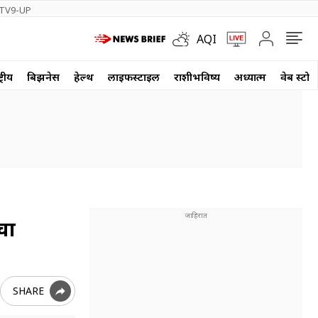
TV9-UP
AQI
्रीय
बिझनेस
हेल्थ
लाईफस्टाईल
राशीभविष्य
अध्यात्म
वेब स्टोर
चा
SHARE