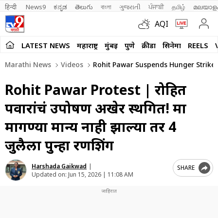
हिन्दी 
News9
ಕನ್ನಡ
తెలుగు
বাংলা
ગુજરાતી
ਪੰਜਾਬੀ
தமிழ்
മലയാള
AQI
LATEST NEWS
महाराष्ट्र
मुंबई
पुणे
क्रीडा
सिनेमा
REELS
Marathi News
Videos
Rohit Pawar Suspends Hunger Strike 
Rohit Pawar Protest | रोहित
पवारांचं उपोषण अखेर स्थगित! मात्र
मागण्या मान्य नाही झाल्या तर 4
जुलैला पुन्हा रणशिंग
Harshada Gaikwad
|
SHARE
Updated on:
Jun 15, 2026 | 11:08 AM