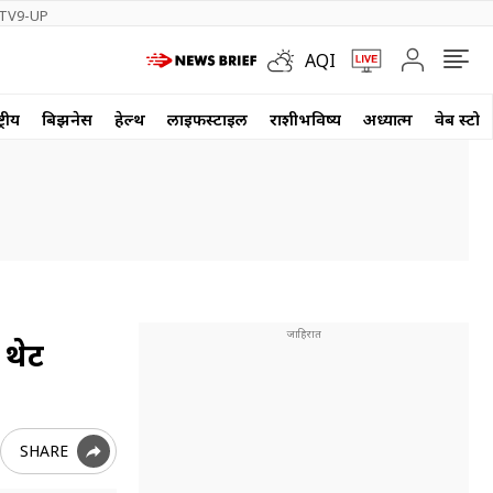
TV9-UP
AQI
्रीय
बिझनेस
हेल्थ
लाईफस्टाईल
राशीभविष्य
अध्यात्म
वेब स्टोर
 थेट
SHARE