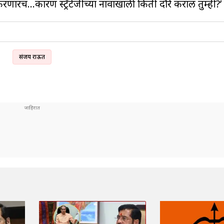
रणारंच…कारण स्ट्रॅटेजीच्या नावाखाली किती दौरे कराल तुम्ही?’
संजय राऊत