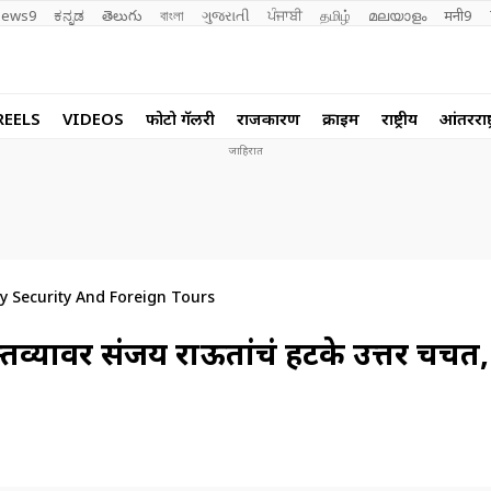
ews9
ಕನ್ನಡ
తెలుగు
বাংলা
ગુજરાતી
ਪੰਜਾਬੀ
தமிழ்
മലയാളം
मनी9
REELS
VIDEOS
फोटो गॅलरी
राजकारण
क्राईम
राष्ट्रीय
आंतरराष्ट
y Security And Foreign Tours
क्तव्यावर संजय राऊतांचं हटके उत्तर चर्चेत,