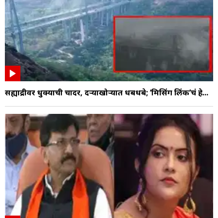
सह्याद्रीवर धुक्याची चादर, दऱ्याखोऱ्यात धबधबे; ‘मिसिंग लिंक’चं हे...