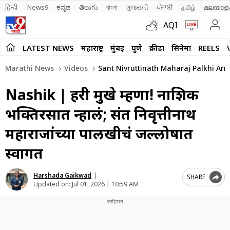
हिन्दी 
News9
ಕನ್ನಡ
తెలుగు
বাংলা
ગુજરાતી
ਪੰਜਾਬੀ
தமிழ்
മലയാള
AQI
LATEST NEWS
महाराष्ट्र
मुंबई
पुणे
क्रीडा
सिनेमा
REELS
Marathi News
Videos
Sant Nivruttinath Maharaj Palkhi Ar
Nashik | हरी मुखे म्हणा! नाशिक
भक्तिरसात न्हालं; संत निवृत्तीनाथ
महाराजांच्या पालखीचं जल्लोषात
स्वागत
Harshada Gaikwad
|
SHARE
Updated on:
Jul 01, 2026 | 10:59 AM