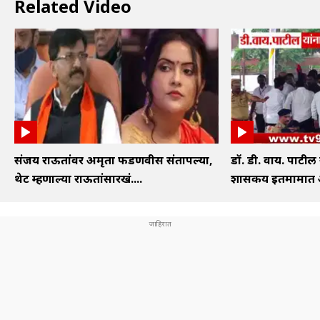
Related Video
संजय राऊतांवर अमृता फडणवीस संतापल्या,
डॉ. डी. वाय. पाटील
थेट म्हणाल्या राऊतांसारखं....
शासकीय इतमामात अं