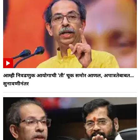
आम्ही निवडणुक आयोगाची 'ती' चूक समोर आणली, अपात्रतेबाबत...
सुनावणीनंतर