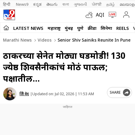
हिन्दी 
News9
ಕನ್ನಡ
తెలుగు
বাংলা
ગુજરાતી
ਪੰਜਾਬੀ
தமிழ்
മലയാള
AQI
LATEST NEWS
महाराष्ट्र
मुंबई
पुणे
क्रीडा
सिनेमा
REELS
Marathi News
Videos
Senior Shiv Sainiks Reunite In Pune
ठाकरेंच्या सेनेत मोठ्या घडमोडी! 130
ज्येष्ठ शिवसैनीकांचं मोठं पाऊल;
पक्षातील…
SHARE
प्रिती वेद
|
Updated on:
Jul 02, 2026 | 11:53 AM