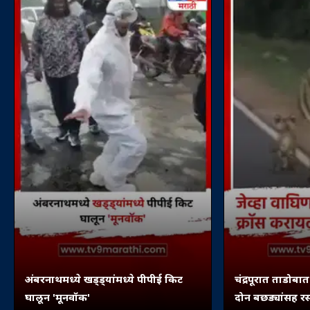
अंबरनाथमध्ये खड्ड्यांमध्ये पीपीई किट
चंद्रपूरात ताडोबा
घालून 'मूनवॉक'
दोन बछड्यांसह र