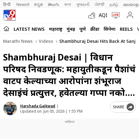
हिन्दी 
News9
ಕನ್ನಡ
తెలుగు
বাংলা
ગુજરાતી
ਪੰਜਾਬੀ
தமிழ்
മലയാള
AQI
LATEST NEWS
महाराष्ट्र
मुंबई
पुणे
क्रीडा
सिनेमा
REELS
Marathi News
Videos
Shambhuraj Desai Hits Back At Sanjay 
Shambhuraj Desai | विधान
परिषद निवडणूक: महायुतीकडून पैशांचं
वाटप केल्याच्या आरोपांना शंभूराज
देसाईंचं प्रत्युत्तर, हवेतल्या गप्पा नको….
Harshada Gaikwad
|
SHARE
Updated on:
Jun 05, 2026 | 1:55 PM