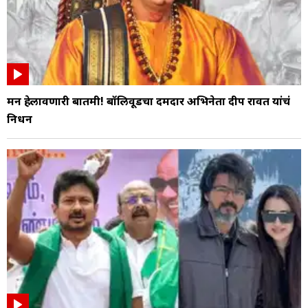
मन हेलावणारी बातमी! बॉलिवूडचा दमदार अभिनेता प्रदीप रावत यांचं
निधन