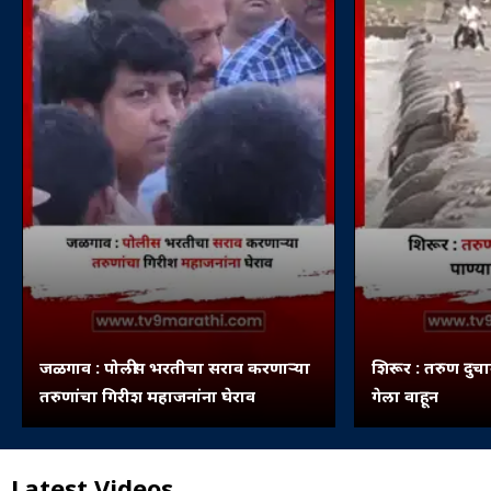
जळगाव : पोलीस भरतीचा सराव करणाऱ्या
शिरूर : तरुण दुचा
तरुणांचा गिरीश महाजनांना घेराव
गेला वाहून
Latest Videos