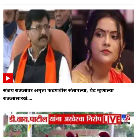
संजय राऊतांवर अमृता फडणवीस संतापल्या, थेट म्हणाल्या
राऊतांसारखं....