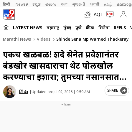
हिन्दी 
News9
ಕನ್ನಡ
తెలుగు
বাংলা
ગુજરાતી
ਪੰਜਾਬੀ
தமிழ்
മലയാള
AQI
LATEST NEWS
महाराष्ट्र
मुंबई
पुणे
क्रीडा
सिनेमा
REELS
Marathi News
Videos
Shinde Sena Mp Warned Thackeray Wor
एकच खळबळ! शिंदे सेनेत प्रवेशानंतर
बंडखोर खासदाराचा थेट पोलखोल
करण्याचा इशारा; तुमच्या नसानसात…
SHARE
प्रिती वेद
|
Updated on:
Jul 02, 2026 | 9:59 AM