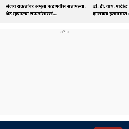
संजय राऊतांवर अमृता फडणवीस संतापल्या,
डॉ. डी. वाय. पाटील
थेट म्हणाल्या राऊतांसारखं....
शासकीय इतमामात अं