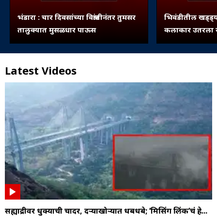
भंडारा : चार दिवसांच्या विश्रांतीनंतर तुमसर
भिवंडीतील खड्ड्य
तालुक्यात मुसळधार पाऊस
कलाकार उतरला रस
Latest Videos
सह्याद्रीवर धुक्याची चादर, दऱ्याखोऱ्यात धबधबे; ‘मिसिंग लिंक’चं हे...