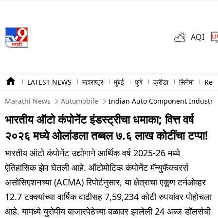
AQI
LATEST NEWS
महाराष्ट्र
मुंबई
पुणे
क्रीडा
सिनेमा
Ree
Marathi News
Automobile
Indian Auto Component Industry 
भारतीय ऑटो कंपोनेंट इंडस्ट्रीचा धमाका; वित्त वर्ष
२०२६ मध्ये ओलांडला तब्बल ७.६ लाख कोटींचा टप्पा!
भारतीय ऑटो कंपोनेंट उद्योगाने आर्थिक वर्ष 2025-26 मध्ये
ऐतिहासिक झेप घेतली आहे. ऑटोमोटिव्ह कंपोनेंट मॅन्युफॅक्चरर्स
असोसिएशनच्या (ACMA) रिपोर्टनुसार, या क्षेत्राचा एकूण टर्नओव्हर
12.7 टक्क्यांच्या वार्षिक वाढीसह 7,59,234 कोटी रुपयांवर पोहोचला
आहे. यामध्ये युरोपीय बाजारपेठेच्या बळावर झालेली 24 अब्ज डॉलर्सची