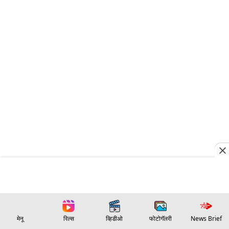
मेनू
रिल्स
व्हिडीओ
फोटोगॅलरी
News Brief