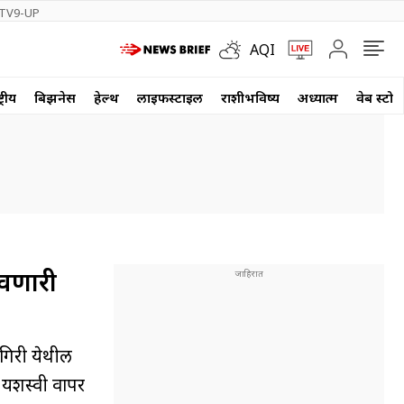
TV9-UP
AQI
्रीय
बिझनेस
हेल्थ
लाईफस्टाईल
राशीभविष्य
अध्यात्म
वेब स्टोर
नवणारी
गिरी येथील
ा यशस्वी वापर