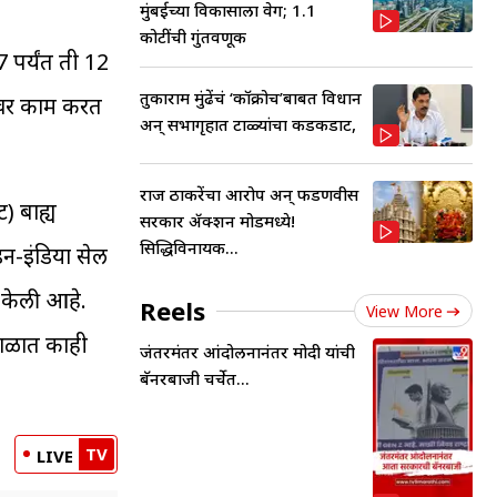
मुंबईच्या विकासाला वेग; 1.1
कोटींची गुंतवणूक
पर्यंत ती 12
तुकाराम मुंढेंचं ‘कॉक्रोच’बाबत विधान
यावर काम करत
अन् सभागृहात टाळ्यांचा कडकडाट,
राज ठाकरेंचा आरोप अन् फडणवीस
ट) बाह्य
सरकार ॲक्शन मोडमध्ये!
सिद्धिविनायक...
इन-इंडिया सेल
क केली आहे.
Reels
View More
काळात काही
जंतरमंतर आंदोलनानंतर मोदी यांची
बॅनरबाजी चर्चेत...
TV
LIVE