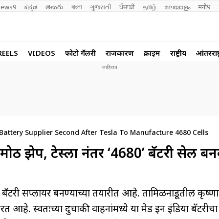
ews9
ಕನ್ನಡ
తెలుగు
বাংলা
ગુજરાતી
ਪੰਜਾਬੀ
தமிழ்
മലയാളം
मनी9
REELS
VIDEOS
फोटो गॅलरी
राजकारण
क्राईम
राष्ट्रीय
आंतरराष्ट
Battery Supplier Second After Tesla To Manufacture 4680 Cells
ोठी झेप, टेस्ला नंतर ‘4680’ बॅटरी सेल ब
ॅटरी सप्लायर बनण्याच्या तयारीत आहे. तामिळनाडूतील कृष्णा
रत आहे. स्वतःच्या दुचाकी वाहनांमध्ये या मेड इन इंडिया बॅटरीच