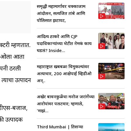
समृद्धी महामार्गावर चक्काजाम
आंदोलन, सत्यजित तांबे आणि
पोलिसात झटापट,
आदित्य ठाकरे आणि CJP
पदाधिकाऱ्यांच्या भेटीत नेमकं काय
क्टरी म्हणतात.
घडलं? Inside...
सह, ओला आता
महाराष्ट्रात खबबळ! चिमुकल्यांवर
ंपनी ठरली
अत्याचार, 200 आक्षेपार्ह व्हिडीओ
त्याचा उत्पादन
अन्..
अखेर बावनकुळेंचा मनोज जरांगेंच्या
आरोपांवर पलटवार; म्हणाले,
ीव्हीएस-बजाज,
'माझं...
्री उत्पादक
Third Mumbai | तिसऱ्या