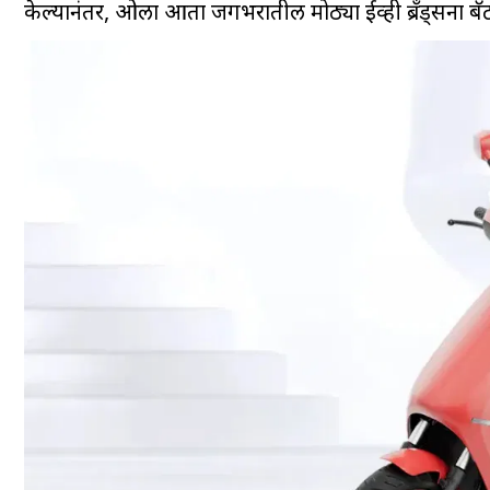
केल्यानंतर, ओला आता जगभरातील मोठ्या ईव्ही ब्रँड्सना ब