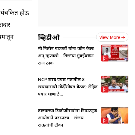
्चर्यचकित होऊ
ठादार
व्हिडीओ
यमातून
View More
मी नितीन गडकरी यांना फोन केला
अन् म्हणालो... तिसऱ्या मुंबईवरून
राज ठाक
NCP शरद पवार गटातील 8
खासदारांची मोदींसोबत बैठक; रोहित
पवार म्हणाले...
ठाण्याच्या टिकोजीरावांना निवडणूक
आयोगाने परस्परच... संजय
राऊतांची टीका